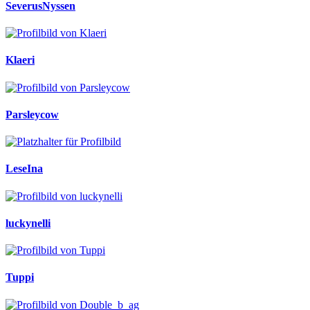
SeverusNyssen
Klaeri
Parsleycow
LeseIna
luckynelli
Tuppi