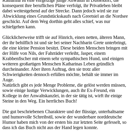
Katharina ist eine ehrgeizige junge Anwältin in Düsseldorf, die
konsequent ihre beruflichen Pläne verfolgt, ihr Privatleben bleibt
dabei weitestgehend auf der Strecke. Dann jedoch wird sie zur
Abwicklung eines Grundstückskaufs nach Greetsiel an die Nordsee
geschickt. Auf dem Weg dorthin geht alles schief, was nur
schiefgehen kann.
Glücklicherweise trifft sie auf Hinrich, einen netten, älteren Mann,
der ihr behilflich ist und sie bei seiner Nachbarin Grete unterbringt,
die eine kleine Pension besitzt. Diese beiden Menschen bringen mit
der Hilfe von Nils, der Fahrräder verleiht, Jasper, einem
Krabbenfischer mit einem sehr sympathischen Hund, und einigen
weiteren großartigen Menschen Katharinas Leben gründlich
durcheinander. Aber ihren Auftrag, den sie trotz aller
Schwierigkeiten dennoch erfüllen möchte, behält sie immer im
Auge.
Natürlich gibt es jede Menge Probleme, die gelöst werden müssen,
sowie einige lustige Verwicklungen, auch ihr Ex-Freund, ein
Kollege in der Anwaltskanzlei, in der sie tätig ist, wirft ihr einige
Steine in den Weg. Ein herrliches Buch!
Die gut beschriebenen Charaktere und der flüssige, unterhaltsame
und humorvolle Schreibstil, sowie der wunderbare norddeutsche
Humor haben mich von der ersten bis zur letzten Seite gefesselt, so
dass ich das Buch nicht aus der Hand legen konnte.