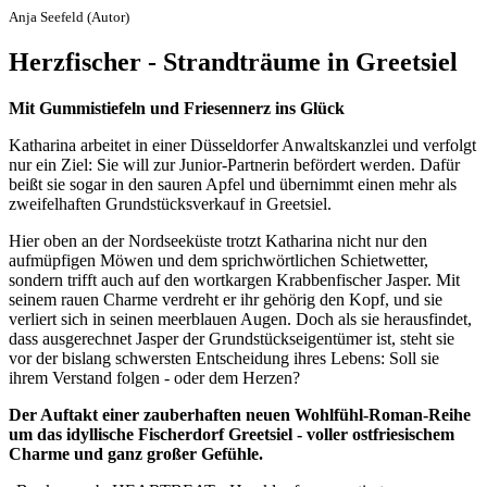
Anja Seefeld (Autor)
Herzfischer - Strandträume in Greetsiel
Mit Gummistiefeln und Friesennerz ins Glück
Katharina arbeitet in einer Düsseldorfer Anwaltskanzlei und verfolgt
nur ein Ziel: Sie will zur Junior-Partnerin befördert werden. Dafür
beißt sie sogar in den sauren Apfel und übernimmt einen mehr als
zweifelhaften Grundstücksverkauf in Greetsiel.
Hier oben an der Nordseeküste trotzt Katharina nicht nur den
aufmüpfigen Möwen und dem sprichwörtlichen Schietwetter,
sondern trifft auch auf den wortkargen Krabbenfischer Jasper. Mit
seinem rauen Charme verdreht er ihr gehörig den Kopf, und sie
verliert sich in seinen meerblauen Augen. Doch als sie herausfindet,
dass ausgerechnet Jasper der Grundstückseigentümer ist, steht sie
vor der bislang schwersten Entscheidung ihres Lebens: Soll sie
ihrem Verstand folgen - oder dem Herzen?
Der Auftakt einer zauberhaften neuen Wohlfühl-Roman-Reihe
um das idyllische Fischerdorf Greetsiel - voller ostfriesischem
Charme und ganz großer Gefühle.