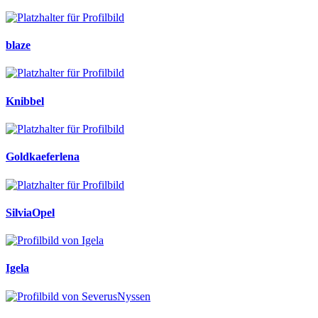
blaze
Knibbel
Goldkaeferlena
SilviaOpel
Igela