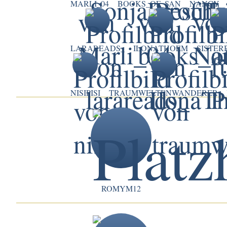
MARLI_04
BOOKS_OF_SAN
NANCY
LARAREADS_
ILONATHOEM
SISTER
NISIPISI
TRAUMWELTENWANDERER
ROMYM12