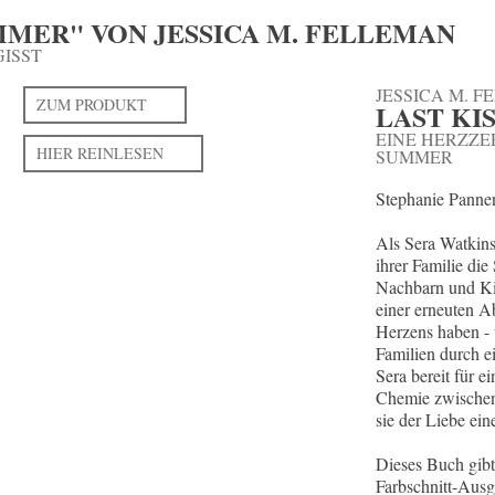
MMER" VON JESSICA M. FELLEMAN
ISST
JESSICA M. 
ZUM PRODUKT
LAST KI
EINE HERZZE
HIER REINLESEN
UMMER
Stephanie Pannen
Als Sera Watkins
ihrer Familie die
Nachbarn und Ki
einer erneuten A
Herzens haben - 
Familien durch e
Sera bereit für 
Chemie zwischen 
sie der Liebe ein
Dieses Buch gibt
Farbschnitt-Ausga