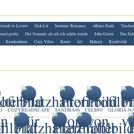
riends to Lovers
Sick-Lit
Summer Romance
offenes Ende
Tasche
rned pretty
Der Sommer als ich ich schön wurde
John Green
Das Schi
Krankenhaus
Cozy Vibes
Kunst
Art
Malerei
Kreativität
O
COZYREADSCAFE
SANDRA96
CELI003
GLORIA-N