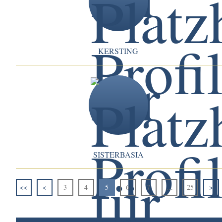
KERSTING
SISTERBASIA
<<
<
3
4
5
6
7
…
25
>