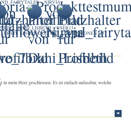
ND_FAIRYTALES
NIRVIA
NARPL
DANI_LISBETH
USER13
ERSTE EINDRÜCKE (125)
REZENSIONEN (25)
t in mein Herz geschlossen. Es ist einfach unfassbar, welche