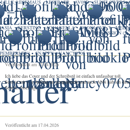
LILLE_LESEMAUS
LESEBAER
AV08D
SUNFLOWERS_A
BASIA
KERSTING
AQUANELLA
BOOKLOVE_7
MELI
DISKUSSION (5)
PEMBERLEY1
SNAPPY
NANCY0705
Veröffentlicht am 17.04.2026
Ich liebe das Cover und der Schreibstil ist einfach unfassbar toll.
Sera ist mir von Anfang an sympathisch und auch Abbi hab ich direk
Schicksalsschläge ...
Veröffentlicht am 17.04.2026