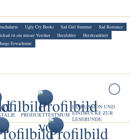
ntuchalarm
Ugly Cry Books
Sad Girl Summer
Sad Romance
cksal ist ein mieser Verräter
Herzfehler
Herzkrankheit
Junge Erwachsene
DISKUSSION UND
EINDRÜCKE ZUR
ATALIE
PRODUKTTESTMUM
LESERUNDE