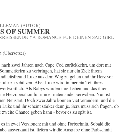
FELLEMAN (AUTOR)
SS OF SUMMER
RREISSENDE YA-ROMANCE FÜR DEINEN SAD GIRL S
 (Übersetzer)
 nach zwei Jahren nach Cape Cod zurückkehrt, um dort mit
 Sommerferien zu verbringen, hat sie nur ein Ziel: ihrem
ndheitsfreund Luke aus dem Weg zu gehen und ihr Herz vor
bfuhr zu schützen. Aber Luke wird immer ein Teil ihres
wortwörtlich. Als Babys wurden ihre Leben und das ihrer
ine Herzoperation für immer miteinander verwoben. Nun ist
einen Neustart: Doch zwei Jahre können viel verändern, und die
Luke und ihr scheint stärker denn je. Sera muss sich fragen, ob
e zweite Chance geben kann - bevor es zu spät ist.
 es in zwei Versionen: mit und ohne Farbschnitt. Sobald die
be ausverkauft ist, liefern wir die Ausgabe ohne Farbschnitt