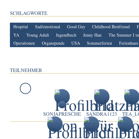
SCHLAGWORTE
Hospital
Sad/emotional
Good Guy
Childhood Bestfriend
F
YA
Young Adult
Jugendbuch
Jenny Han
The Summer I tu
Operationen
Organspende
USA
Sommerferien
Ferienhaus
TEILNEHMER
SONJAPRESCHE
SANDRA1123
TEA_L