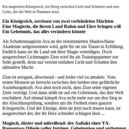
Ein magisches Königreich, ein Krieg zwischen Licht und Schatten und eine
Liebe, die die Welt in Flammen setzt
Ein Königreich, zerrissen von zwei verfeindeten Mächten
Eine Magierin, die ihrem Land Ruhm und Ehre bringen will
Ein Geheimnis, das alles verändern könnte
Als Schattenmagierin Ava an der renommierten Shadowflame
Akademie aufgenommen wird, geht für sie ein Traum in Erfüllung.
Endlich kann sie ihr Land mit ihrer Magie verteidigen. Doch
ausgerechnet Lichtmagier Zion wird ihr als Trainingspartner zur
Seite gestellt, denn nur vereint entfalten Licht und Schatten ihre
ultimative Macht.
Zion ist arrogant, abweisend - und leider viel zu attraktiv. Vom
ersten Moment an herrscht zwischen den beiden eine gefährliche
Anziehungskraft. Ava ahnt noch nicht, dass Zion seine eigenen
Ziele verfolgt. Und dann stößt sie auf ein Geheimnis, das ihre Welt
erschüttert. Auf einmal kämpft Ava nicht mehr nur um den Sieg in
der Abschlussprüfung, sondern um die Freiheit eines ganzen
Königreichs. Und der Einzige, dem sie jetzt noch trauen kann, ist
ausgerechnet der, der ihr Herz schneller schlagen lässt ...
Magisch, düster und mitreißend: der Auftakt einer YA-
Romantasy-Dilogie voller Intrigen, Geheimnisse und verbotener