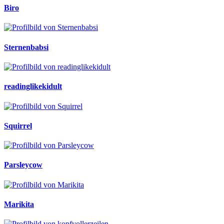
Biro
Sternenbabsi
readinglikekidult
Squirrel
Parsleycow
Marikita