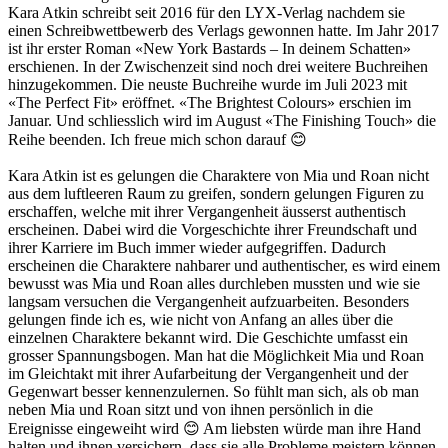
Kara Atkin schreibt seit 2016 für den LYX-Verlag nachdem sie
einen Schreibwettbewerb des Verlags gewonnen hatte. Im Jahr 2017
ist ihr erster Roman «New York Bastards – In deinem Schatten»
erschienen. In der Zwischenzeit sind noch drei weitere Buchreihen
hinzugekommen. Die neuste Buchreihe wurde im Juli 2023 mit
«The Perfect Fit» eröffnet. «The Brightest Colours» erschien im
Januar. Und schliesslich wird im August «The Finishing Touch» die
Reihe beenden. Ich freue mich schon darauf 😊
Kara Atkin ist es gelungen die Charaktere von Mia und Roan nicht
aus dem luftleeren Raum zu greifen, sondern gelungen Figuren zu
erschaffen, welche mit ihrer Vergangenheit äusserst authentisch
erscheinen. Dabei wird die Vorgeschichte ihrer Freundschaft und
ihrer Karriere im Buch immer wieder aufgegriffen. Dadurch
erscheinen die Charaktere nahbarer und authentischer, es wird einem
bewusst was Mia und Roan alles durchleben mussten und wie sie
langsam versuchen die Vergangenheit aufzuarbeiten. Besonders
gelungen finde ich es, wie nicht von Anfang an alles über die
einzelnen Charaktere bekannt wird. Die Geschichte umfasst ein
grosser Spannungsbogen. Man hat die Möglichkeit Mia und Roan
im Gleichtakt mit ihrer Aufarbeitung der Vergangenheit und der
Gegenwart besser kennenzulernen. So fühlt man sich, als ob man
neben Mia und Roan sitzt und von ihnen persönlich in die
Ereignisse eingeweiht wird 😊 Am liebsten würde man ihre Hand
halten und ihnen versichern, dass sie alle Probleme meistern können,