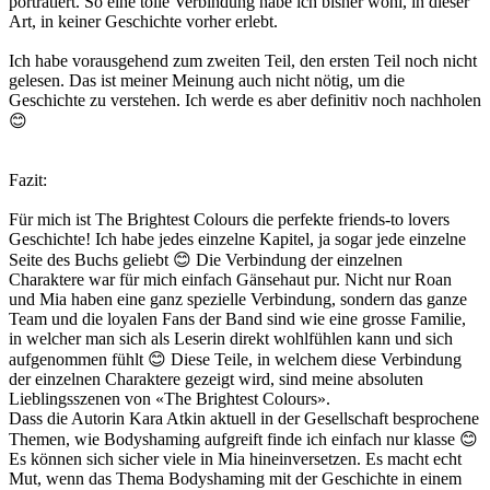
porträtiert. So eine tolle Verbindung habe ich bisher wohl, in dieser
Art, in keiner Geschichte vorher erlebt.
Ich habe vorausgehend zum zweiten Teil, den ersten Teil noch nicht
gelesen. Das ist meiner Meinung auch nicht nötig, um die
Geschichte zu verstehen. Ich werde es aber definitiv noch nachholen
😊
Fazit:
Für mich ist The Brightest Colours die perfekte friends-to lovers
Geschichte! Ich habe jedes einzelne Kapitel, ja sogar jede einzelne
Seite des Buchs geliebt 😊 Die Verbindung der einzelnen
Charaktere war für mich einfach Gänsehaut pur. Nicht nur Roan
und Mia haben eine ganz spezielle Verbindung, sondern das ganze
Team und die loyalen Fans der Band sind wie eine grosse Familie,
in welcher man sich als Leserin direkt wohlfühlen kann und sich
aufgenommen fühlt 😊 Diese Teile, in welchem diese Verbindung
der einzelnen Charaktere gezeigt wird, sind meine absoluten
Lieblingsszenen von «The Brightest Colours».
Dass die Autorin Kara Atkin aktuell in der Gesellschaft besprochene
Themen, wie Bodyshaming aufgreift finde ich einfach nur klasse 😊
Es können sich sicher viele in Mia hineinversetzen. Es macht echt
Mut, wenn das Thema Bodyshaming mit der Geschichte in einem