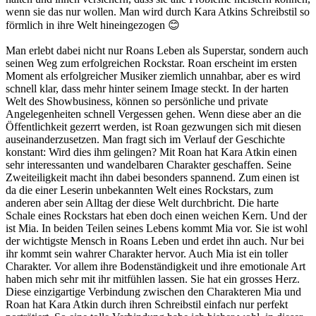
wenn sie das nur wollen. Man wird durch Kara Atkins Schreibstil so
förmlich in ihre Welt hineingezogen 😊
Man erlebt dabei nicht nur Roans Leben als Superstar, sondern auch
seinen Weg zum erfolgreichen Rockstar. Roan erscheint im ersten
Moment als erfolgreicher Musiker ziemlich unnahbar, aber es wird
schnell klar, dass mehr hinter seinem Image steckt. In der harten
Welt des Showbusiness, können so persönliche und private
Angelegenheiten schnell Vergessen gehen. Wenn diese aber an die
Öffentlichkeit gezerrt werden, ist Roan gezwungen sich mit diesen
auseinanderzusetzen. Man fragt sich im Verlauf der Geschichte
konstant: Wird dies ihm gelingen? Mit Roan hat Kara Atkin einen
sehr interessanten und wandelbaren Charakter geschaffen. Seine
Zweiteiligkeit macht ihn dabei besonders spannend. Zum einen ist
da die einer Leserin unbekannten Welt eines Rockstars, zum
anderen aber sein Alltag der diese Welt durchbricht. Die harte
Schale eines Rockstars hat eben doch einen weichen Kern. Und der
ist Mia. In beiden Teilen seines Lebens kommt Mia vor. Sie ist wohl
der wichtigste Mensch in Roans Leben und erdet ihn auch. Nur bei
ihr kommt sein wahrer Charakter hervor. Auch Mia ist ein toller
Charakter. Vor allem ihre Bodenständigkeit und ihre emotionale Art
haben mich sehr mit ihr mitfühlen lassen. Sie hat ein grosses Herz.
Diese einzigartige Verbindung zwischen den Charakteren Mia und
Roan hat Kara Atkin durch ihren Schreibstil einfach nur perfekt