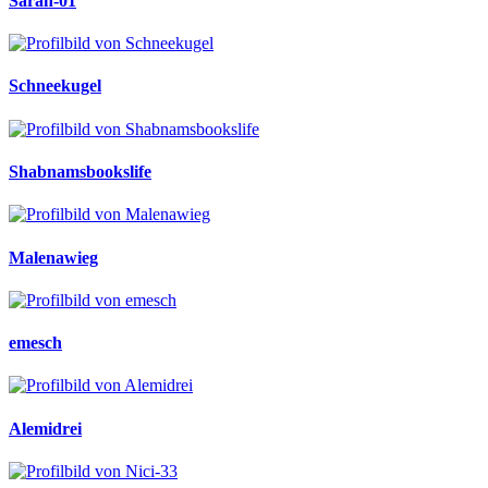
Sarah-01
Schneekugel
Shabnamsbookslife
Malenawieg
emesch
Alemidrei