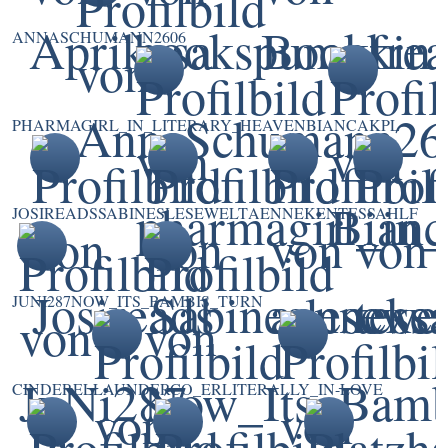
ANNASCHUMANN2606
PHARMAGIRL_IN_LITERARY_HEAVEN
BIANCAKPL
JOSIREADS
SABINESLESEWELT
AENNEKEN
TESSAHLF
JUNI287
NOW_ITS_BAMBIS_TURN
CINDERELLAUNDERCO_ER
LITERALLY_IN-LOVE