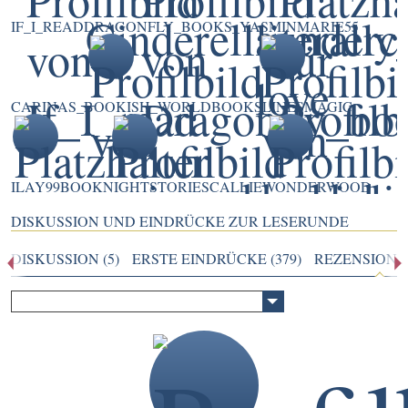
IF_I_READ
DRAGONFLY_BOOKS_
YASMINMARIE55
CARINAS_BOOKISH_WORLD
BOOKSLINESMAGIC
ILAY99
BOOKNIGHTSTORIES
CALLIEWONDERWOOD
DISKUSSION UND EINDRÜCKE ZUR LESERUNDE
DISKUSSION (5)
ERSTE EINDRÜCKE (379)
REZENSIONEN