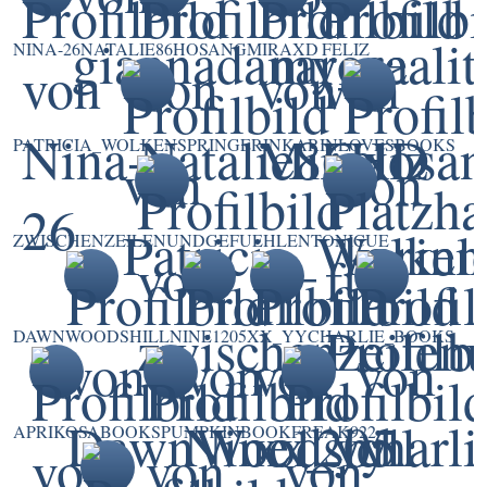
NINA-26
NATALIE86HOSANG
MIRAXD
FELIZ
PATRICIA_WOLKENSPRINGERIN
KARINLOVESBOOKS
ZWISCHENZEILENUNDGEFUEHLEN
TONICUE
DAWNWOODSHILL
NINE1205
XX_YY
CHARLIE_BOOKS
APRIKOSA
BOOKSPUMPKIN
BOOKFREAK922