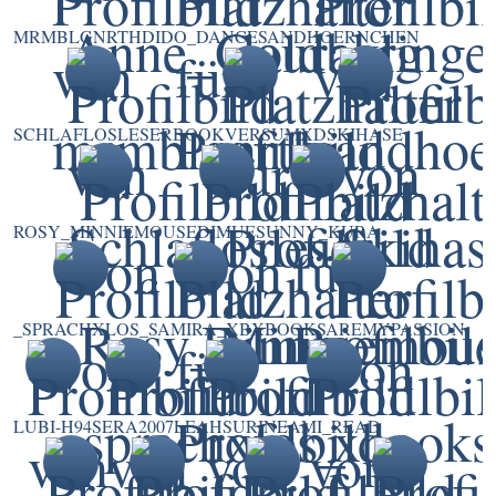
MRMBLGNRTH
DIDO_DANCE
SANDHOERNCHEN
SCHLAFLOSLESER
BOOKVERSUMXD
SKIHASE
ROSY_MINNIEMOUSE
DIMUE
SUNNY_KURA
_SPRACHXLOS_
SAMIRA_XB
XBOOKSAREMYPASSION
LUBI-H94
SERA2007
LEAHSURINE
AMI_READ