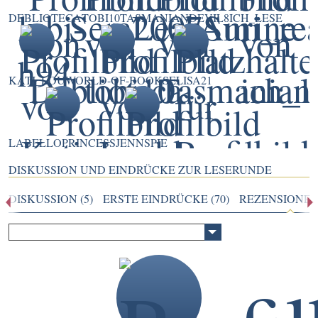
DEBLIOTECA
TOBI10
TASMANIANDEVIL8
ICH_LESE
KATI_LOU
WORLD-OF-BOOKS
ELISA21
LABELLOPRINCESS
JENNSPIE
DISKUSSION UND EINDRÜCKE ZUR LESERUNDE
DISKUSSION (5)
ERSTE EINDRÜCKE (70)
REZENSIONEN 