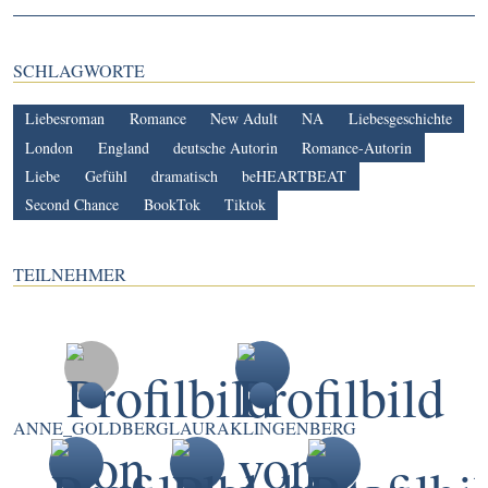
SCHLAGWORTE
Liebesroman
Romance
New Adult
NA
Liebesgeschichte
London
England
deutsche Autorin
Romance-Autorin
Liebe
Gefühl
dramatisch
beHEARTBEAT
Second Chance
BookTok
Tiktok
TEILNEHMER
ANNE_GOLDBERG
LAURAKLINGENBERG