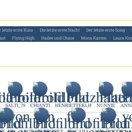
r letzte erste Kuss
Die letzte erste Nacht
Der letzte erste Song
ast
Flying High
Hailee und Chase
Mona Kasten
Laura Kne
9
SALTI_79
CHIANTI
HENRIETTEKLH
NUNNIE
ANNI
XX_YY
ADORABLEBOOKS
WACAHA
ANA-WOODS
A