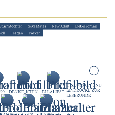
Sturmtochter
Soul Mates
New Adult
Liebesroman
idl
Teagan
Parker
DISKUSSION UND
EINDRÜCKE ZUR
90
DENISE_KTHN
ELLALIEST
LESERUNDE
KANTHA
TJ28
ILAY99