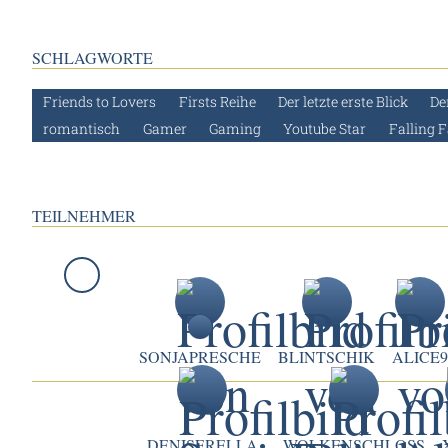
SCHLAGWORTE
Friends to Lovers
Firsts Reihe
Der letzte erste Blick
De
romantisch
Gamer
Gaming
Youtube Star
Falling F
TEILNEHMER
SONJAPRESCHE
BLINTSCHIK
ALICE
_DENISERELLA_
WOLKENSCHLOSS