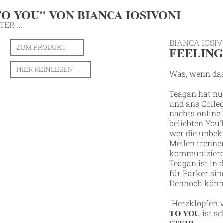
O YOU" VON BIANCA IOSIVONI
ER ...
BIANCA IOSIV
ZUM PRODUKT
FEELING
HIER REINLESEN
Was, wenn das
Teagan hat nu
und ans Colleg
nachts online V
beliebten YouT
wer die unbek
Meilen trenne
kommunizieren
Teagan ist in 
für Parker sin
Dennoch können
"Herzklopfen v
TO YOU
ist sc
STEHL