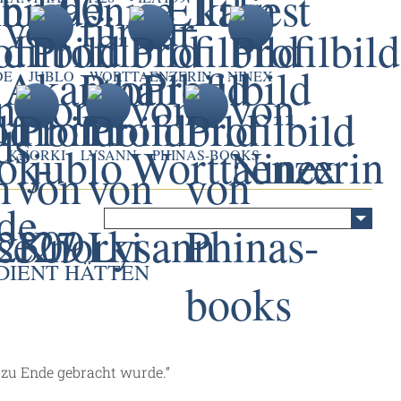
DE
JUBLO
WORTTAENZERIN
NINEX
KNORKI
LYSANN
PHINAS-BOOKS
DIENT HÄTTEN
 zu Ende gebracht wurde.“