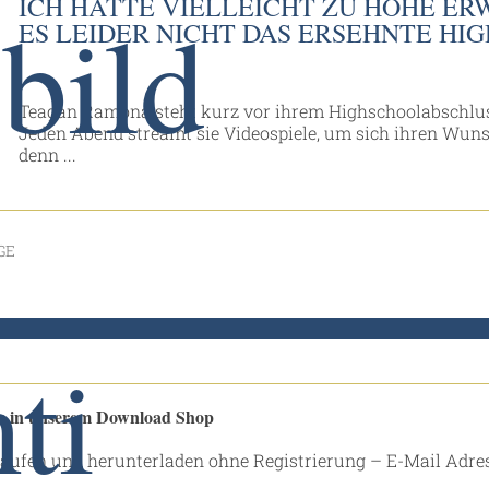
ICH HATTE VIELLEICHT ZU HOHE E
ES LEIDER NICHT DAS ERSEHNTE HIG
Teagan Ramona steht kurz vor ihrem Highschoolabschlus
Jeden Abend streamt sie Videospiele, um sich ihren Wun
denn ...
GE
le in unserem Download Shop
aufen und herunterladen ohne Registrierung – E-Mail Adre