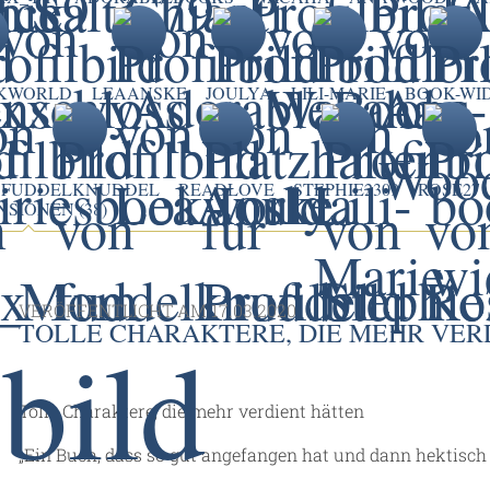
OKWORLD
LEAANSKE
JOULYA
LILI-MARIE
BOOK-WI
FUDDELKNUDDEL
READLOVE
STEPHIE2309
ROSE27
SIONEN (38)
VERÖFFENTLICHT AM
17.03.2020
TOLLE CHARAKTERE, DIE MEHR VER
Tolle Charaktere, die mehr verdient hätten
„Ein Buch, dass so gut angefangen hat und dann hektisch