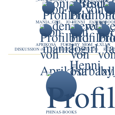
MANIA_GIRL
JO-HENNI
FAIRIESBO
APRIKOSA
FURBABY_MOM
LXLLX
DISKUSSION (6)
ERSTE EINDRÜCKE (326)
REZEN
PHINAS-BOOKS