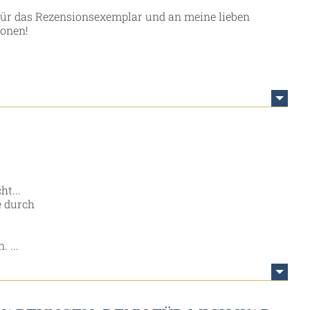
für das Rezensionsexemplar und an meine lieben
ionen!
ht...
e durch
 ...