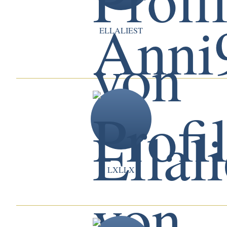
ELLALIEST
LXLLX