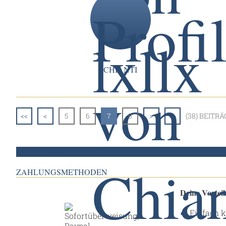
CHIANTI
<<
<
5
6
7
8
>
>>
(38) BEITRÄ
ZAHLUNGSMETHODEN
Deine Vortei
Einfach k