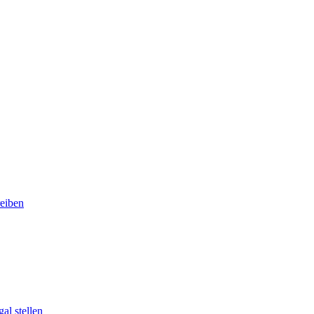
eiben
al stellen