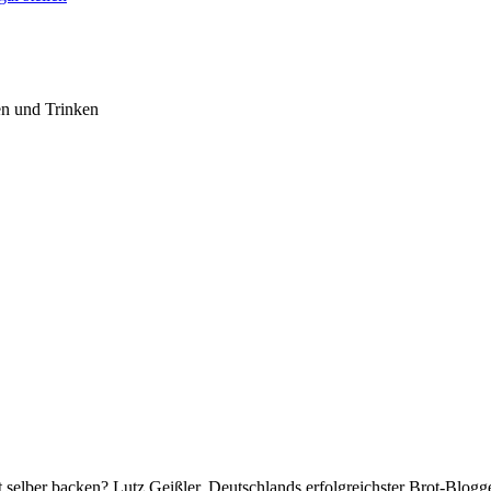
en und Trinken
selber backen? Lutz Geißler, Deutschlands erfolgreichster Brot-Blogge