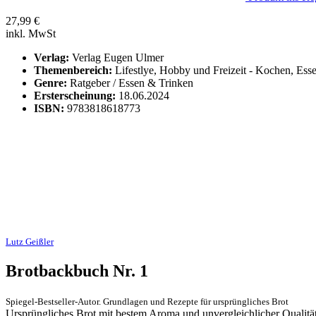
27,99
€
inkl. MwSt
Verlag:
Verlag Eugen Ulmer
Themenbereich:
Lifestlye, Hobby und Freizeit - Kochen, Ess
Genre:
Ratgeber / Essen & Trinken
Ersterscheinung:
18.06.2024
ISBN:
9783818618773
Lutz Geißler
Brotbackbuch Nr. 1
Spiegel-Bestseller-Autor. Grundlagen und Rezepte für ursprüngliches Brot
Ursprüngliches Brot mit bestem Aroma und unvergleichlicher Qualität 