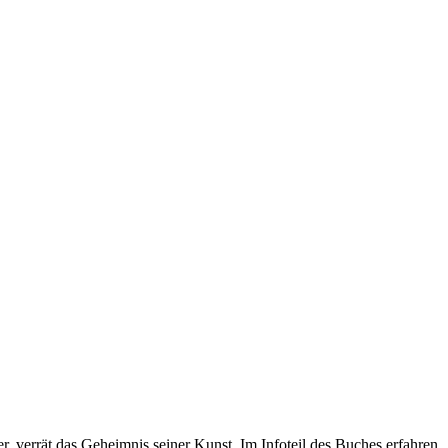
r, verrät das Geheimnis seiner Kunst. Im Infoteil des Buches erfahren