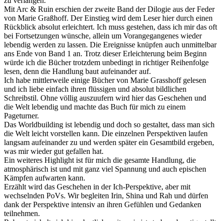
zu verlangen.
Mit Arc & Ruin erschien der zweite Band der Dilogie aus der Feder
von Marie Graßhoff. Der Einstieg wird dem Leser hier durch einen
Rückblick absolut erleichtert. Ich muss gestehen, dass ich mir das oft
bei Fortsetzungen wünsche, allein um Vorangegangenes wieder
lebendig werden zu lassen. Die Ereignisse knüpfen auch unmittelbar
ans Ende von Band 1 an. Trotz dieser Erleichterung beim Beginn
würde ich die Bücher trotzdem unbedingt in richtiger Reihenfolge
lesen, denn die Handlung baut aufeinander auf.
Ich habe mittlerweile einige Bücher von Marie Grasshoff gelesen
und ich liebe einfach ihren flüssigen und absolut bildlichen
Schreibstil. Ohne völlig auszuufern wird hier das Geschehen und
die Welt lebendig und machte das Buch für mich zu einem
Pageturner.
Das Worldbuilding ist lebendig und doch so gestaltet, dass man sich
die Welt leicht vorstellen kann. Die einzelnen Perspektiven laufen
langsam aufeinander zu und werden später ein Gesamtbild ergeben,
was mir wieder gut gefallen hat.
Ein weiteres Highlight ist für mich die gesamte Handlung, die
atmosphärisch ist und mit ganz viel Spannung und auch epischen
Kämpfen aufwarten kann.
Erzählt wird das Geschehen in der Ich-Perspektive, aber mit
wechselnden PoVs. Wir begleiten Irin, Shina und Rah und dürfen
dank der Perspektive intensiv an ihren Gefühlen und Gedanken
teilnehmen.