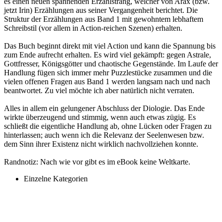
es einen neuen spannenden Erzählstrang, welcher von Arax (bzw.
jetzt Irin) Erzählungen aus seiner Vergangenheit berichtet. Die
Struktur der Erzählungen aus Band 1 mit gewohntem lebhaftem
Schreibstil (vor allem in Action-reichen Szenen) erhalten.
Das Buch beginnt direkt mit viel Action und kann die Spannung bis
zum Ende aufrecht erhalten. Es wird viel gekämpft: gegen Astrale,
Gottfresser, Königsgötter und chaotische Gegenstände. Im Laufe der
Handlung fügen sich immer mehr Puzzlestücke zusammen und die
vielen offenen Fragen aus Band 1 werden langsam nach und nach
beantwortet. Zu viel möchte ich aber natürlich nicht verraten.
Alles in allem ein gelungener Abschluss der Diologie. Das Ende
wirkte überzeugend und stimmig, wenn auch etwas zügig. Es
schließt die eigentliche Handlung ab, ohne Lücken oder Fragen zu
hinterlassen; auch wenn ich die Relevanz der Seelenwesen bzw.
dem Sinn ihrer Existenz nicht wirklich nachvollziehen konnte.
Randnotiz: Nach wie vor gibt es im eBook keine Weltkarte.
Einzelne Kategorien