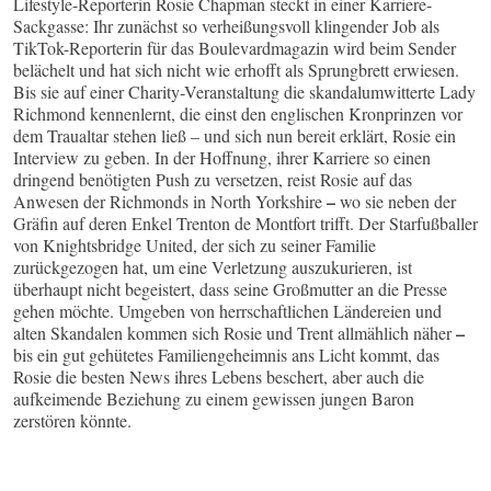
Lifestyle-Reporterin Rosie Chapman steckt in einer Karriere-
Sackgasse: Ihr zunächst so verheißungsvoll klingender Job als
TikTok-Reporterin für das Boulevardmagazin wird beim Sender
belächelt und hat sich nicht wie erhofft als Sprungbrett erwiesen.
Bis sie auf einer Charity-Veranstaltung die skandalumwitterte Lady
Richmond kennenlernt, die einst den englischen Kronprinzen vor
dem Traualtar stehen ließ – und sich nun bereit erklärt, Rosie ein
Interview zu geben. In der Hoffnung, ihrer Karriere so einen
dringend benötigten Push zu versetzen, reist Rosie auf das
–
Anwesen der Richmonds in North Yorkshire
wo sie neben der
Gräfin auf deren Enkel Trenton de Montfort trifft. Der Starfußballer
von Knightsbridge United, der sich zu seiner Familie
zurückgezogen hat, um eine Verletzung auszukurieren, ist
überhaupt nicht begeistert, dass seine Großmutter an die Presse
gehen möchte. Umgeben von herrschaftlichen Ländereien und
–
alten Skandalen kommen sich Rosie und Trent allmählich näher
bis ein gut gehütetes Familiengeheimnis ans Licht kommt, das
Rosie die besten News ihres Lebens beschert, aber auch die
aufkeimende Beziehung zu einem gewissen jungen Baron
zerstören könnte.