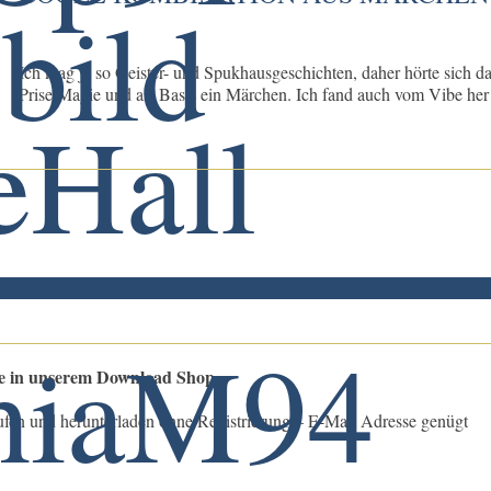
Ich mag ja so Geister- und Spukhausgeschichten, daher hörte sich da
Prise Magie und als Basis ein Märchen. Ich fand auch vom Vibe her h
le in unserem Download Shop
ufen und herunterladen ohne Registrierung – E-Mail Adresse genügt