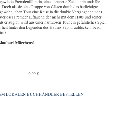
 gewiefte Fremdenführerin, eine talentierte Zeichnerin und: Sie
 Doch als sie eine Gruppe von Gästen durch das berüchtigte
r gewöhnlichen Tour eine Reise in die dunkle Vergangenheit des
teriöser Fremder auftaucht, der mehr mit dem Haus und seiner
ls er zugibt, wird aus einer harmlosen Tour ein gefährliches Spiel
rheit hinter den Legenden des Hauses Saphir aufdecken, bevor
ird?
 Blaubart-Märchens!
9,99 €
INEM LOKALEN BUCHHÄNDLER BESTELLEN