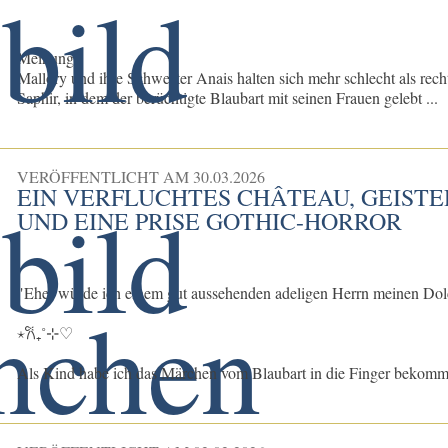
Meinung:
Mallory und ihre Schwester Anais halten sich mehr schlecht als rec
Saphir, in dem der berüchtigte Blaubart mit seinen Frauen gelebt ...
VERÖFFENTLICHT AM
30.03.2026
EIN VERFLUCHTES CHÂTEAU, GEISTER
ND EINE PRISE GOTHIC-HORROR
"Eher würde ich einem gut aussehenden adeligen Herrn meinen Dolc
⋆𐙚₊˚⊹♡
Als Kind habe ich das Märchen vom Blaubart in die Finger bekommen