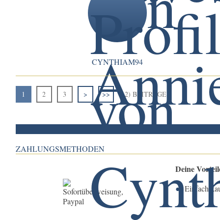
CYNTHIAM94
1
2
3
>
>>
(12) BEITRÄGE
ZAHLUNGSMETHODEN
Deine Vortei
Einfach ka