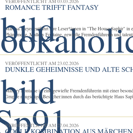
VERÖFFENTLICHT AM
03.03.2026
ROMANCE TRIFFT FANTASY
Marissa Meyer entführt ihre Leser*innen in "The House Saphir" in e
Phänomene. Mallory Fontaine, gewiefte Fremdenführerin und talentie
VERÖFFENTLICHT AM
23.02.2026
DUNKLE GEHEIMNISSE UND ALTE SC
Mallory Fontaine ist eine gewiefte Fremdenführerin mit einer beson
Gruppe neugieriger Besucher:innen durch das berüchtigte Haus Saphir
VERÖFFENTLICHT AM
27.04.2026
COOLE KOMBINATION AUS MÄRCHEN