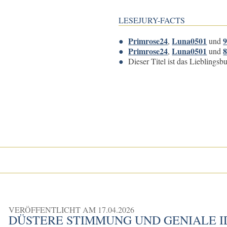
LESEJURY-FACTS
Primrose24
Luna0501
9
,
und
Primrose24
Luna0501
8
,
und
Dieser Titel ist das Lieblings
VERÖFFENTLICHT AM
17.04.2026
DÜSTERE STIMMUNG UND GENIALE I