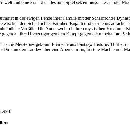
swelt und eine Frau, die alles aufs Spiel setzen muss – fesselnder Mi
ralität in der ewigen Fehde ihrer Familie mit der Scharfrichter-Dynast
 zwischen den Scharfrichter-Familien Bugatti und Cornelius anfachen so
eimliche Vorfälle. Die Anderswelt mit ihren mystischen Kreaturen ist i
 sie gegen all ihre Überzeugungen den Kampf gegen die unbekannte Bedr
 »Die Meisterin« gekonnt Elemente aus Fantasy, Historie, Thriller und
Die dunklen Lande« über eine Abenteurerin, finstere Mächte und Magi
2,99 €
llen