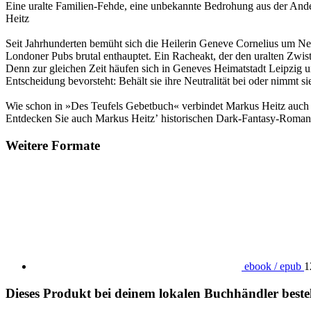
Eine uralte Familien-Fehde, eine unbekannte Bedrohung aus der Ander
Heitz
Seit Jahrhunderten bemüht sich die Heilerin Geneve Cornelius um Neut
Londoner Pubs brutal enthauptet. Ein Racheakt, der den uralten Zwist
Denn zur gleichen Zeit häufen sich in Geneves Heimatstadt Leipzig unh
Entscheidung bevorsteht: Behält sie ihre Neutralität bei oder nimmt
Wie schon in »Des Teufels Gebetbuch« verbindet Markus Heitz auch in
Entdecken Sie auch Markus Heitzʼ historischen Dark-Fantasy-Roman »
Weitere Formate
ebook / epub
1
Dieses Produkt bei deinem lokalen Buchhändler beste