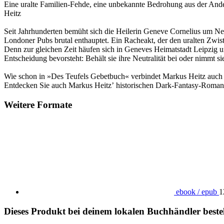
Eine uralte Familien-Fehde, eine unbekannte Bedrohung aus der Ander
Heitz
Seit Jahrhunderten bemüht sich die Heilerin Geneve Cornelius um Neut
Londoner Pubs brutal enthauptet. Ein Racheakt, der den uralten Zwist
Denn zur gleichen Zeit häufen sich in Geneves Heimatstadt Leipzig unh
Entscheidung bevorsteht: Behält sie ihre Neutralität bei oder nimmt
Wie schon in »Des Teufels Gebetbuch« verbindet Markus Heitz auch in
Entdecken Sie auch Markus Heitzʼ historischen Dark-Fantasy-Roman »
Weitere Formate
ebook / epub
1
Dieses Produkt bei deinem lokalen Buchhändler beste