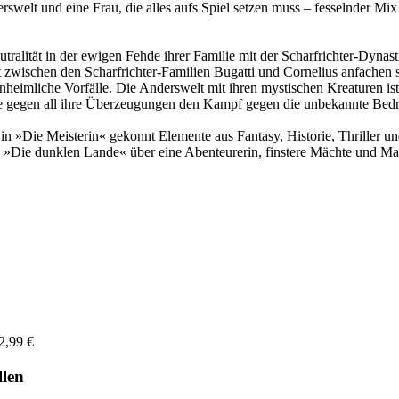
swelt und eine Frau, die alles aufs Spiel setzen muss – fesselnder Mi
ralität in der ewigen Fehde ihrer Familie mit der Scharfrichter-Dynast
 zwischen den Scharfrichter-Familien Bugatti und Cornelius anfachen so
eimliche Vorfälle. Die Anderswelt mit ihren mystischen Kreaturen ist i
 sie gegen all ihre Überzeugungen den Kampf gegen die unbekannte Bedr
 »Die Meisterin« gekonnt Elemente aus Fantasy, Historie, Thriller und
Die dunklen Lande« über eine Abenteurerin, finstere Mächte und Magi
2,99 €
llen