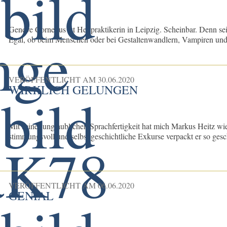
Geneve Cornelius ist Heilpraktikerin in Leipzig. Scheinbar. Denn seit
Egal, ob beim Menschen oder bei Gestaltenwandlern, Vampiren und 
VERÖFFENTLICHT AM
30.06.2020
WIRKLICH GELUNGEN
Mit seiner unglaublichen Sprachfertigkeit hat mich Markus Heitz wied
stimmungsvoll und selbst geschichtliche Exkurse verpackt er so gesch
VERÖFFENTLICHT AM
06.06.2020
GENIAL