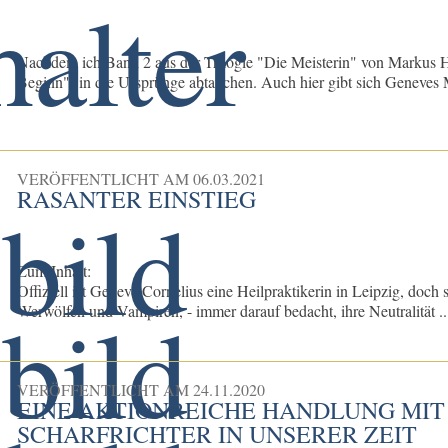
Nachdem ich Band 2 aus der Trilogie "Die Meisterin" von Markus Hei
Beginn", in die Ursprünge abtauchen. Auch hier gibt sich Geneves Mu
VERÖFFENTLICHT AM
06.03.2021
RASANTER EINSTIEG
Zum Inhalt:
Offiziell ist Geneve Cornelius eine Heilpraktikerin in Leipzig, doc
Werwölfen und Vampiren, - immer darauf bedacht, ihre Neutralität ..
VERÖFFENTLICHT AM
24.11.2020
EINE AKTIONREICHE HANDLUNG MIT
SCHARFRICHTER IN UNSERER ZEIT