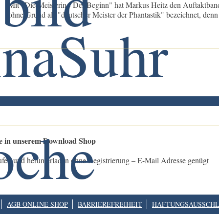
Mit "Die Meisterin - Der Beginn" hat Markus Heitz den Auftaktband
ohne Grund als "deutscher Meister der Phantastik" bezeichnet, denn e
le in unserem Download Shop
ufen und herunterladen ohne Registrierung – E-Mail Adresse genügt
AGB ONLINE SHOP
BARRIEREFREIHEIT
HAFTUNGSAUSSCHL