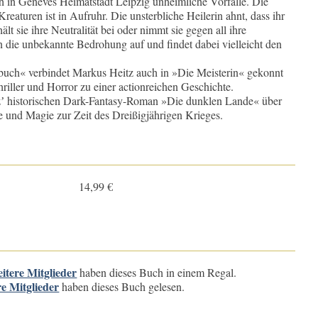
ch in Geneves Heimatstadt Leipzig unheimliche Vorfälle. Die
eaturen ist in Aufruhr. Die unsterbliche Heilerin ahnt, dass ihr
lt sie ihre Neutralität bei oder nimmt sie gegen all ihre
ie unbekannte Bedrohung auf und findet dabei vielleicht den
buch« verbindet Markus Heitz auch in »Die Meisterin« gekonnt
hriller und Horror zu einer actionreichen Geschichte.
ʼ historischen Dark-Fantasy-Roman »Die dunklen Lande« über
e und Magie zur Zeit des Dreißigjährigen Krieges.
14,99 €
eitere Mitglieder
haben dieses Buch in einem Regal.
re Mitglieder
haben dieses Buch gelesen.