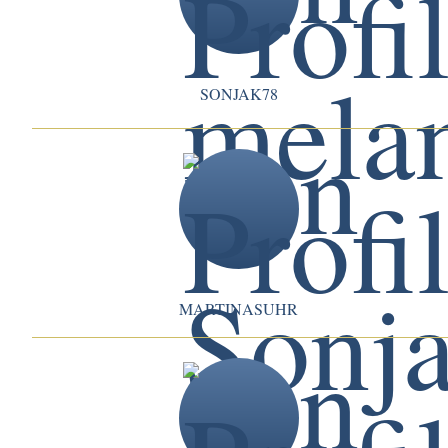
SONJAK78
MARTINASUHR