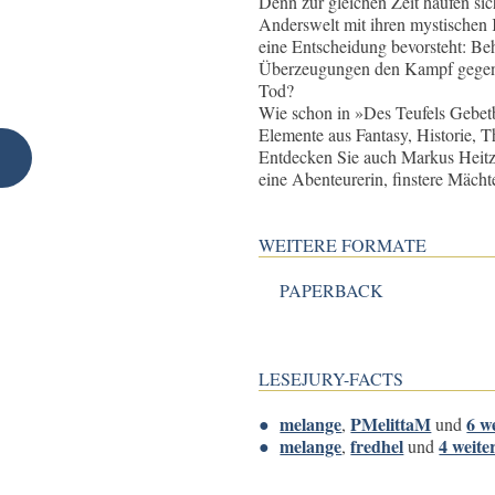
Denn zur gleichen Zeit häufen si
Anderswelt mit ihren mystischen Kr
eine Entscheidung bevorsteht: Behä
Überzeugungen den Kampf gegen d
Tod?
Wie schon in »Des Teufels Gebet
Elemente aus Fantasy, Historie, T
Entdecken Sie auch Markus Heitz
eine Abenteurerin, finstere Mächt
WEITERE FORMATE
PAPERBACK
LESEJURY-FACTS
melange
PMelittaM
6 w
,
und
melange
fredhel
4 weite
,
und