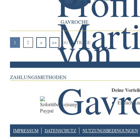
GAVROCHE
1
2
>
>>
(6) BEITRÄGE
ZAHLUNGSMETHODEN
Deine Vortei
Einfach ka
IMPRESSUM
DATENSCHUTZ
NUTZUNGSBEDINGUNGEN