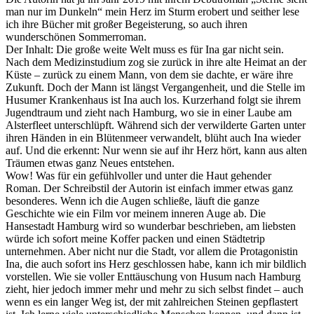
man nur im Dunkeln“ mein Herz im Sturm erobert und seither lese
ich ihre Bücher mit großer Begeisterung, so auch ihren
wunderschönen Sommerroman.
Der Inhalt: Die große weite Welt muss es für Ina gar nicht sein.
Nach dem Medizinstudium zog sie zurück in ihre alte Heimat an der
Küste – zurück zu einem Mann, von dem sie dachte, er wäre ihre
Zukunft. Doch der Mann ist längst Vergangenheit, und die Stelle im
Husumer Krankenhaus ist Ina auch los. Kurzerhand folgt sie ihrem
Jugendtraum und zieht nach Hamburg, wo sie in einer Laube am
Alsterfleet unterschlüpft. Während sich der verwilderte Garten unter
ihren Händen in ein Blütenmeer verwandelt, blüht auch Ina wieder
auf. Und die erkennt: Nur wenn sie auf ihr Herz hört, kann aus alten
Träumen etwas ganz Neues entstehen.
Wow! Was für ein gefühlvoller und unter die Haut gehender
Roman. Der Schreibstil der Autorin ist einfach immer etwas ganz
besonderes. Wenn ich die Augen schließe, läuft die ganze
Geschichte wie ein Film vor meinem inneren Auge ab. Die
Hansestadt Hamburg wird so wunderbar beschrieben, am liebsten
würde ich sofort meine Koffer packen und einen Städtetrip
unternehmen. Aber nicht nur die Stadt, vor allem die Protagonistin
Ina, die auch sofort ins Herz geschlossen habe, kann ich mir bildlich
vorstellen. Wie sie voller Enttäuschung von Husum nach Hamburg
zieht, hier jedoch immer mehr und mehr zu sich selbst findet – auch
wenn es ein langer Weg ist, der mit zahlreichen Steinen gepflastert