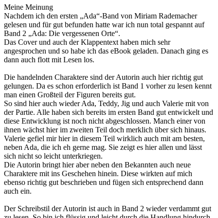
Meine Meinung
Nachdem ich den ersten „Ada“-Band von Miriam Rademacher
gelesen und für gut befunden hatte war ich nun total gespannt auf
Band 2 „Ada: Die vergessenen Orte“.
Das Cover und auch der Klappentext haben mich sehr
angesprochen und so habe ich das eBook geladen. Danach ging es
dann auch flott mit Lesen los.
Die handelnden Charaktere sind der Autorin auch hier richtig gut
gelungen. Da es schon erforderlich ist Band 1 vorher zu lesen kennt
man einen Großteil der Figuren bereits gut.
So sind hier auch wieder Ada, Teddy, Jig und auch Valerie mit von
der Partie. Alle haben sich bereits im ersten Band gut entwickelt und
diese Entwicklung ist noch nicht abgeschlossen. Manch einer von
ihnen wächst hier im zweiten Teil doch merklich über sich hinaus.
Valerie gefiel mir hier in diesem Teil wirklich auch mit am besten,
neben Ada, die ich eh gerne mag. Sie zeigt es hier allen und lässt
sich nicht so leicht unterkriegen.
Die Autorin bringt hier aber neben den Bekannten auch neue
Charaktere mit ins Geschehen hinein. Diese wirkten auf mich
ebenso richtig gut beschrieben und fügen sich entsprechend dann
auch ein.
Der Schreibstil der Autorin ist auch in Band 2 wieder verdammt gut
zu lesen. So bin ich flüssig und leicht durch die Handlung hindurch