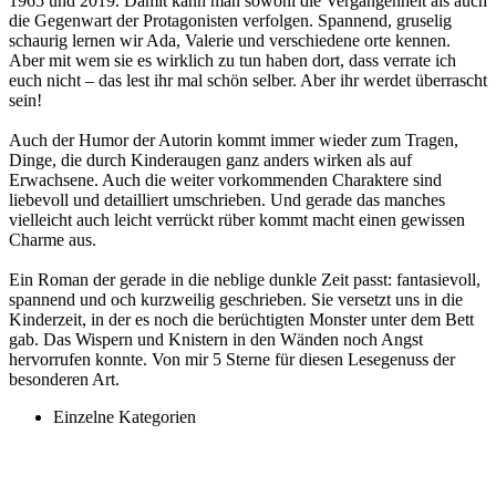
1965 und 2019. Damit kann man sowohl die Vergangenheit als auch
die Gegenwart der Protagonisten verfolgen. Spannend, gruselig
schaurig lernen wir Ada, Valerie und verschiedene orte kennen.
Aber mit wem sie es wirklich zu tun haben dort, dass verrate ich
euch nicht – das lest ihr mal schön selber. Aber ihr werdet überrascht
sein!
Auch der Humor der Autorin kommt immer wieder zum Tragen,
Dinge, die durch Kinderaugen ganz anders wirken als auf
Erwachsene. Auch die weiter vorkommenden Charaktere sind
liebevoll und detailliert umschrieben. Und gerade das manches
vielleicht auch leicht verrückt rüber kommt macht einen gewissen
Charme aus.
Ein Roman der gerade in die neblige dunkle Zeit passt: fantasievoll,
spannend und och kurzweilig geschrieben. Sie versetzt uns in die
Kinderzeit, in der es noch die berüchtigten Monster unter dem Bett
gab. Das Wispern und Knistern in den Wänden noch Angst
hervorrufen konnte. Von mir 5 Sterne für diesen Lesegenuss der
besonderen Art.
Einzelne Kategorien