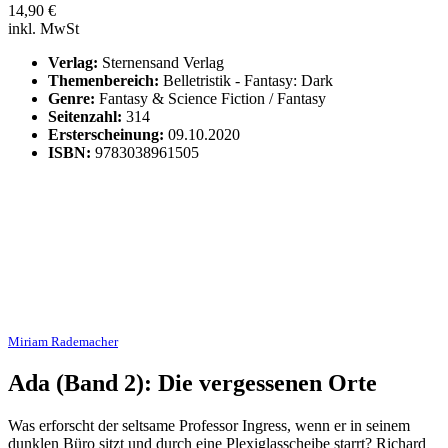
14,90
€
inkl. MwSt
Verlag:
Sternensand Verlag
Themenbereich:
Belletristik - Fantasy: Dark
Genre:
Fantasy & Science Fiction / Fantasy
Seitenzahl:
314
Ersterscheinung:
09.10.2020
ISBN:
9783038961505
Miriam Rademacher
Ada (Band 2): Die vergessenen Orte
Was erforscht der seltsame Professor Ingress, wenn er in seinem
dunklen Büro sitzt und durch eine Plexiglasscheibe starrt? Richard