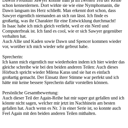
Dawns Freundin Sawyer konnte man ja im zweiten Teil der Reihe
schon kennenlernen. Dort wirkte sie wie eine Nymphomanin, die
Dawn langsam ins Herz schließt. Man erkennt dort schon, dass
Sawyer eigentlich niemanden an sich ran lässt. Ich finde es
großartig, was ihr Charakter für eine Entwicklung durchmacht!
In Isaac habe ich mich gleich verliebt, weil er ein Nerd und
Computerfreak ist. Ich fand es cool, wie er sich Sawyer gegenüber
verhalten hat.
Auch Allie und Kaden sowie Dawn und Spencer kommen wieder
vor, worüber ich mich wieder sehr gefreut habe.
Sprecherin:
Ich kann mich eigentlich nur wiederholen indem ich hier wieder das
gleiche schreibe wie bei den beiden anderen Teilen: Auch dieses
Hörbuch spricht wieder Milena Karas und sie hat es einfach
großartig gemacht. Der Einsatz ihrer Stimme war perfekt und ich
hätte mir keine bessere Sprecherin dafür vorstellen können.
Persönliche Gesamtbewertung:
Auch dieser Teil der Again-Reihe hat mir super gut gefallen und ich
könnte nicht sagen, welcher mir jetzt im Nachhinein am besten
gefallen hat. Auch wenn es Nr. 3 in einer Serie ist, so konnte auch
Feel Again mit den beiden anderen Teilen mithalten.