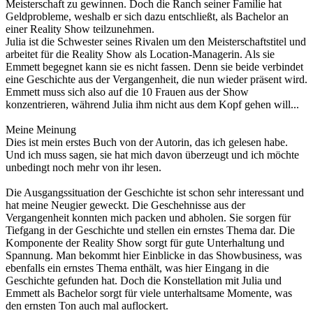
Meisterschaft zu gewinnen. Doch die Ranch seiner Familie hat
Geldprobleme, weshalb er sich dazu entschließt, als Bachelor an
einer Reality Show teilzunehmen.
Julia ist die Schwester seines Rivalen um den Meisterschaftstitel und
arbeitet für die Reality Show als Location-Managerin. Als sie
Emmett begegnet kann sie es nicht fassen. Denn sie beide verbindet
eine Geschichte aus der Vergangenheit, die nun wieder präsent wird.
Emmett muss sich also auf die 10 Frauen aus der Show
konzentrieren, während Julia ihm nicht aus dem Kopf gehen will...
Meine Meinung
Dies ist mein erstes Buch von der Autorin, das ich gelesen habe.
Und ich muss sagen, sie hat mich davon überzeugt und ich möchte
unbedingt noch mehr von ihr lesen.
Die Ausgangssituation der Geschichte ist schon sehr interessant und
hat meine Neugier geweckt. Die Geschehnisse aus der
Vergangenheit konnten mich packen und abholen. Sie sorgen für
Tiefgang in der Geschichte und stellen ein ernstes Thema dar. Die
Komponente der Reality Show sorgt für gute Unterhaltung und
Spannung. Man bekommt hier Einblicke in das Showbusiness, was
ebenfalls ein ernstes Thema enthält, was hier Eingang in die
Geschichte gefunden hat. Doch die Konstellation mit Julia und
Emmett als Bachelor sorgt für viele unterhaltsame Momente, was
den ernsten Ton auch mal auflockert.