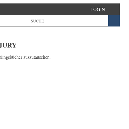
LOGIN
EJURY
eblingsbücher auszutauschen.