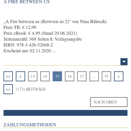
A FIRE BETWEEN US
„A Fire between us (Between us 2)“ von Nina Bilinszki
Preis TB: € 12,99
Preis eBook: € 4,99 (Stand 20.06.2021)
Seitenanzahl: 368 Seiten lt. Verlagsangabe
ISBN: 978-3-426-52668-2
Erscheint am: 02.11.2020 ...
<<
<
13
14
15
16
17
…
35
>
>>
(173) BEITRÄGE
NACH OBEN
ZAHLUNGSMETHODEN