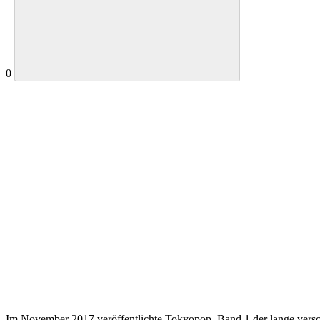
0
Im November 2017 veröffentlichte Tokyopop, Band 1 der lange versc