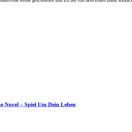
dervolle Reihe geschrieben und ich bin von dem ersten Band wirklich b
e Novel – Spiel Um Dein Leben