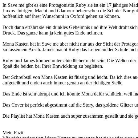
In Save me gibt es eine Protagonistin Ruby sie ist ein 17 jähriges M
Luxus. Intrigen, Macht und Glamour beherrschen die Schule. Nur gu
hoffentlich auf ihrer Wunschuni in Oxford gehen zu können.
Doch dann erfährt sie ein dunkles Geheimnis und ihre Welt droht sich
Druck. Das ganze kann ja kein gutes Ende nehmen.
Mona Kasten hat in Save me aber nicht nur aus der Sicht der Protagon
zu fassen ein Arsch. James macht Ruby das Leben an der Schule nicht 
Ruby und James können unterschiedlicher nicht sein. Die Welten der 
Spaß die beiden bei Ihrer Entwicklung zu begleiten.
Der Schreibstil von Mona Kasten ist flüssig und leicht. Da ich dies a
aufgeteilt und enden auch immer genau an der richtigen Stelle.
Das Ende ist sehr abrupt und ich könnte Mona dafür schütteln weil ma
Das Cover ist perfekt abgestimmt auf die Story, das goldene Glitzer u
Die Playlist hat Mona Kasten auch super zusammen gestellt und sie gef
Mein Fazit