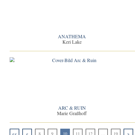
ANATHEMA
Keri Lake
ARC & RUIN
Marie Graßhoff
<<
<
8
9
10
11
12
…
19
>