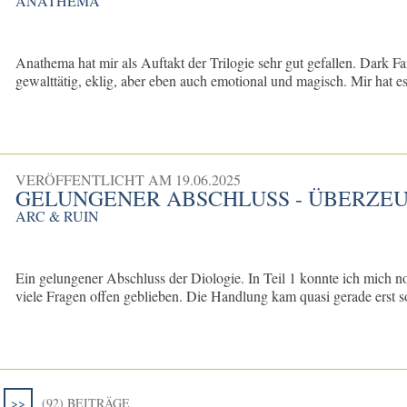
ANATHEMA
Anathema hat mir als Auftakt der Trilogie sehr gut gefallen. Dark Fan
gewalttätig, eklig, aber eben auch emotional und magisch. Mir hat es
VERÖFFENTLICHT AM
19.06.2025
GELUNGENER ABSCHLUSS - ÜBERZEU
ARC & RUIN
Ein gelungener Abschluss der Diologie. In Teil 1 konnte ich mich no
viele Fragen offen geblieben. Die Handlung kam quasi gerade erst so
>>
(92) BEITRÄGE