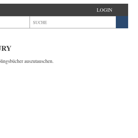
LOGIN
URY
blingsbücher auszutauschen.