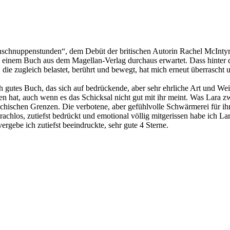
ernschnuppenstunden“, dem Debüt der britischen Autorin Rachel McIntyr
einem Buch aus dem Magellan-Verlag durchaus erwartet. Dass hinter de
ie zugleich belastet, berührt und bewegt, hat mich erneut überrascht u
gutes Buch, das sich auf bedrückende, aber sehr ehrliche Art und Weise
ben hat, auch wenn es das Schicksal nicht gut mit ihr meint. Was Lar
chischen Grenzen. Die verbotene, aber gefühlvolle Schwärmerei für ihre
achlos, zutiefst bedrückt und emotional völlig mitgerissen habe ich L
ebe ich zutiefst beeindruckte, sehr gute 4 Sterne.