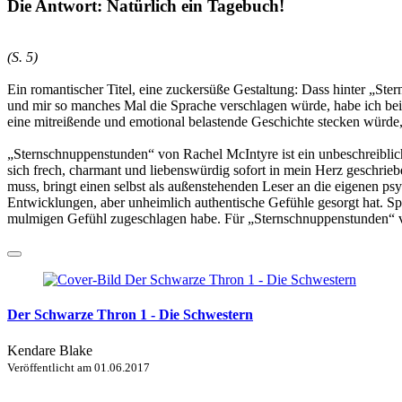
Die Antwort: Natürlich ein Tagebuch!
(S. 5)
Ein romantischer Titel, eine zuckersüße Gestaltung: Dass hinter „St
und mir so manches Mal die Sprache verschlagen würde, habe ich bei 
eine mitreißende und emotional belastende Geschichte stecken würde, d
„Sternschnuppenstunden“ von Rachel McIntyre ist ein unbeschreiblich 
sich frech, charmant und liebenswürdig sofort in mein Herz geschrie
muss, bringt einen selbst als außenstehenden Leser an die eigenen psy
Entwicklungen, aber unheimlich authentische Gefühle gesorgt hat. Spr
mulmigen Gefühl zugeschlagen habe. Für „Sternschnuppenstunden“ verg
Der Schwarze Thron 1 - Die Schwestern
Kendare Blake
Veröffentlicht am
01.06.2017