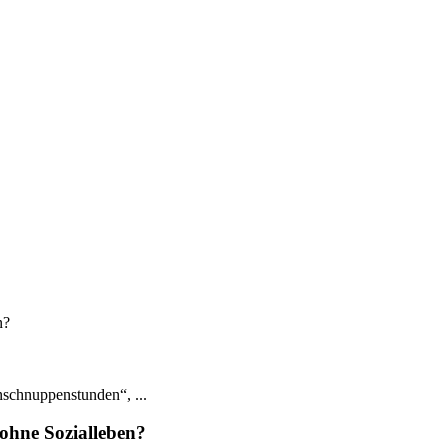
n?
rnschnuppenstunden“, ...
ohne Sozialleben?