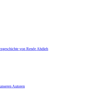
zgeschichte von Renée Ahdieh
 unseren Autoren