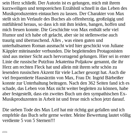
sein Herz schließt. Der Autorin ist es gelungen, mich mit ihrem
kurzweiligen und temporeichen Erzählstil schnell in das Leben des
Musikproduzenten eintauchen zu lassen. Der Charakter von Max
stellt sich im Verlaufe des Buches als offenherzig, großzügig und
mitfühlend heraus, so dass ich mit ihm leiden, bangen, hoffen und
mich freuen konnte. Die Geschichte von Max enthält sehr viel
Humor und ich habe oft gelacht, aber sie ist stellenweise auch
traurig und überraschend. Alles , was einen guten und
unterhaltsamen Roman ausmacht wird hier geschickt von Juliane
Käppler miteinander verbunden. Die begleitenden Protagonisten
sind aus meiner Sicht auch hervorragend gelungen. Hier sei in erster
Linie die russische Putzfrau Jekaterina Poljakow genannt, die ihr
Herz am rechten Fleck hat und allein mit ihrem sehr schön zu
lesenden russischen Akzent für viele Lacher gesorgt hat. Auch die
viel frequentierte Hausärztin von Max, Frau Dr. Ingrid Bärbeißer
konnte zur Unterhaltung beitragen. Nach den 362 Seiten fand ich es
schade, das Leben von Max nicht weiter begleiten zu können, habe
aber festgestellt, dass ein zweites Buch um den sympathischen Ex-
Musikproduzenten in Arbeit ist und freue mich schon jetzt darauf.
Die sieben Tode des Max Leif hat mir richtig gut gefallen und ich
empfehle das Buch sehr gerne weiter. Meine Bewertung lautet völlig
verdiente 5 von 5 Sternen!!!