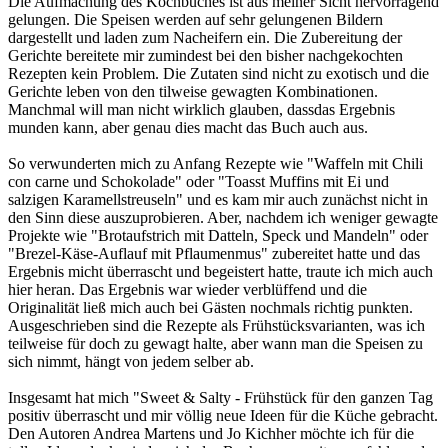
Die Aufmachung des Kochbuches ist aus meiner Sicht hervorragend
gelungen. Die Speisen werden auf sehr gelungenen Bildern
dargestellt und laden zum Nacheifern ein. Die Zubereitung der
Gerichte bereitete mir zumindest bei den bisher nachgekochten
Rezepten kein Problem. Die Zutaten sind nicht zu exotisch und die
Gerichte leben von den tilweise gewagten Kombinationen.
Manchmal will man nicht wirklich glauben, dassdas Ergebnis
munden kann, aber genau dies macht das Buch auch aus.
So verwunderten mich zu Anfang Rezepte wie "Waffeln mit Chili
con carne und Schokolade" oder "Toasst Muffins mit Ei und
salzigen Karamellstreuseln" und es kam mir auch zunächst nicht in
den Sinn diese auszuprobieren. Aber, nachdem ich weniger gewagte
Projekte wie "Brotaufstrich mit Datteln, Speck und Mandeln" oder
"Brezel-Käse-Auflauf mit Pflaumenmus" zubereitet hatte und das
Ergebnis micht überrascht und begeistert hatte, traute ich mich auch
hier heran. Das Ergebnis war wieder verblüffend und die
Originalität ließ mich auch bei Gästen nochmals richtig punkten.
Ausgeschrieben sind die Rezepte als Frühstücksvarianten, was ich
teilweise für doch zu gewagt halte, aber wann man die Speisen zu
sich nimmt, hängt von jedem selber ab.
Insgesamt hat mich "Sweet & Salty - Frühstück für den ganzen Tag
positiv überrascht und mir völlig neue Ideen für die Küche gebracht.
Den Autoren Andrea Martens und Jo Kichher möchte ich für die