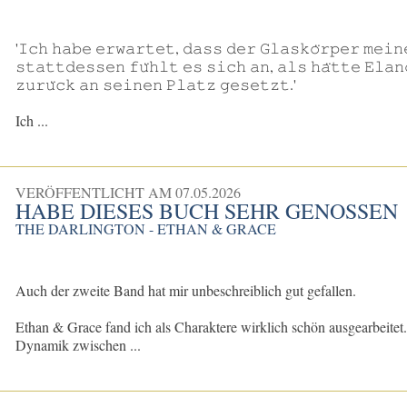
'𝙸𝚌𝚑 𝚑𝚊𝚋𝚎 𝚎𝚛𝚠𝚊𝚛𝚝𝚎𝚝, 𝚍𝚊𝚜𝚜 𝚍𝚎𝚛 𝙶𝚕𝚊𝚜𝚔𝚘̈𝚛𝚙𝚎𝚛 𝚖𝚎𝚒
𝚜𝚝𝚊𝚝𝚝𝚍𝚎𝚜𝚜𝚎𝚗 𝚏𝚞̈𝚑𝚕𝚝 𝚎𝚜 𝚜𝚒𝚌𝚑 𝚊𝚗, 𝚊𝚕𝚜 𝚑𝚊̈𝚝𝚝𝚎 𝙴𝚕𝚊
𝚣𝚞𝚛𝚞̈𝚌𝚔 𝚊𝚗 𝚜𝚎𝚒𝚗𝚎𝚗 𝙿𝚕𝚊𝚝𝚣 𝚐𝚎𝚜𝚎𝚝𝚣𝚝.'
Ich ...
VERÖFFENTLICHT AM
07.05.2026
HABE DIESES BUCH SEHR GENOSSEN
THE DARLINGTON - ETHAN & GRACE
Auch der zweite Band hat mir unbeschreiblich gut gefallen.
Ethan & Grace fand ich als Charaktere wirklich schön ausgearbeitet. 
Dynamik zwischen ...