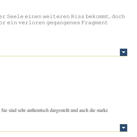
𝚎𝚛 𝚂𝚎𝚎𝚕𝚎 𝚎𝚒𝚗𝚎𝚗 𝚠𝚎𝚒𝚝𝚎𝚛𝚎𝚗 𝚁𝚒𝚜𝚜 𝚋𝚎𝚔𝚘𝚖𝚖𝚝, 𝚍𝚘𝚌𝚑
𝚘𝚛 𝚎𝚒𝚗 𝚟𝚎𝚛𝚕𝚘𝚛𝚎𝚗 𝚐𝚎𝚐𝚊𝚗𝚐𝚎𝚗𝚎𝚜 𝙵𝚛𝚊𝚐𝚖𝚎𝚗𝚝
Sie sind sehr authentisch dargestellt und auch die starke