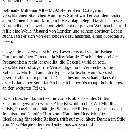
Karamell der Cotswolds ...
Selfmade-Millionär Alfie McAlister erbt ein Cottage im
verschlafenen Städtchen Bunburry. Sofort wird er von den beiden
alten Damen Liz und Marge mit Beschlag belegt. Da sie das beste
Karamell der Cotswolds und vielleicht der ganzen Welt machen und
Alfie eine Weile Abstand von London und seinem dortigen Leben
sucht, lässt er sich von den beiden dazu anstiften, einen Mordfall zu
lösen.
Cosy-Crime ist etwas Schönes. Besonders mit viel britischem
Humor und alten Damen á la Miss Marple. Doch leider sind die
Protagonisten recht langweilig, die Gegend wirklich total
verschlafen und sogar die Verdächtigen und Verbrecher ohne
Substanz. Mir fehlt auch der typische britische Humor. Es ist
gewollt, aber nicht gekonnt. Das ist besonders schade, da es die
erste Folge einer Serie ist. So habe ich aber überhaupt kein Interesse
an den weiteren Folgen.
So ein bisschen kommt es mir vor, als ob zu viel des Guten
zusammengeworfen wurde. Alfie ist wohl in einer Art Midlife-
Crisis, finanziell unabhängig (Selfmade-Millionär – spätestens seit
Jonathan und Jennifer Hart von „Hart aber Herzlich“ die
Ideallösung für solche Reihen), trifft auf zwei ältere Damen im Stile
von Miss Marple oder den Tanten aus „Arsen und