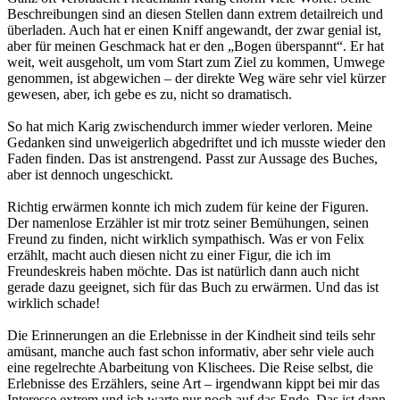
Beschreibungen sind an diesen Stellen dann extrem detailreich und
überladen. Auch hat er einen Kniff angewandt, der zwar genial ist,
aber für meinen Geschmack hat er den „Bogen überspannt“. Er hat
weit, weit ausgeholt, um vom Start zum Ziel zu kommen, Umwege
genommen, ist abgewichen – der direkte Weg wäre sehr viel kürzer
gewesen, aber, ich gebe es zu, nicht so dramatisch.
So hat mich Karig zwischendurch immer wieder verloren. Meine
Gedanken sind unweigerlich abgedriftet und ich musste wieder den
Faden finden. Das ist anstrengend. Passt zur Aussage des Buches,
aber ist dennoch ungeschickt.
Richtig erwärmen konnte ich mich zudem für keine der Figuren.
Der namenlose Erzähler ist mir trotz seiner Bemühungen, seinen
Freund zu finden, nicht wirklich sympathisch. Was er von Felix
erzählt, macht auch diesen nicht zu einer Figur, die ich im
Freundeskreis haben möchte. Das ist natürlich dann auch nicht
gerade dazu geeignet, sich für das Buch zu erwärmen. Und das ist
wirklich schade!
Die Erinnerungen an die Erlebnisse in der Kindheit sind teils sehr
amüsant, manche auch fast schon informativ, aber sehr viele auch
eine regelrechte Abarbeitung von Klischees. Die Reise selbst, die
Erlebnisse des Erzählers, seine Art – irgendwann kippt bei mir das
Interesse extrem und ich warte nur noch auf das Ende. Das ist dann