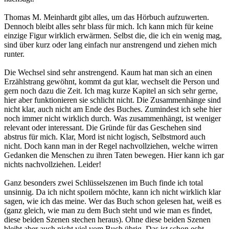
Thomas M. Meinhardt gibt alles, um das Hörbuch aufzuwerten.
Dennoch bleibt alles sehr blass für mich. Ich kann mich für keine
einzige Figur wirklich erwärmen. Selbst die, die ich ein wenig mag,
sind über kurz oder lang einfach nur anstrengend und ziehen mich
runter.
Die Wechsel sind sehr anstrengend. Kaum hat man sich an einen
Erzählstrang gewöhnt, kommt da gut klar, wechselt die Person und
gern noch dazu die Zeit. Ich mag kurze Kapitel an sich sehr gerne,
hier aber funktionieren sie schlicht nicht. Die Zusammenhänge sind
nicht klar, auch nicht am Ende des Buches. Zumindest ich sehe hier
noch immer nicht wirklich durch. Was zusammenhängt, ist weniger
relevant oder interessant. Die Gründe für das Geschehen sind
abstrus für mich. Klar, Mord ist nicht logisch, Selbstmord auch
nicht. Doch kann man in der Regel nachvollziehen, welche wirren
Gedanken die Menschen zu ihren Taten bewegen. Hier kann ich gar
nichts nachvollziehen. Leider!
Ganz besonders zwei Schlüsselszenen im Buch finde ich total
unsinnig. Da ich nicht spoilern möchte, kann ich nicht wirklich klar
sagen, wie ich das meine. Wer das Buch schon gelesen hat, weiß es
(ganz gleich, wie man zu dem Buch steht und wie man es findet,
diese beiden Szenen stechen heraus). Ohne diese beiden Szenen
bleibt aber auch nicht viel vom Buch übrig. Das ist schon echt