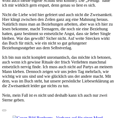
wohl auch meine eigene Schuld sein könnte). Die „Predigt“ hätte
ich mir wirklich gern erspart, denn genau so liest es sich.
Nicht die Liebe wird hier gefeiert und auch nicht die Zweisamkeit.
Hier klingt zwischen den Zeilen ganz arg eine Mahnung heraus.
Natürlich muss man an Beziehungen arbeiten, aber was ich hier zu
lesen bekomme, macht Teenagern, die noch nie eine Beziehung
hatten, ganz bestimmt so entsetzliche Angst, dass sie lieber Single
bleiben. War das gewollt? Sicher nicht. Auf weite Strecken wirkt
das Buch für mich, wie ein nicht so gut gelungener
Beziehungsratgeber aus dem Selbstverlag.
Ich bin nun nicht komplett unromantisch, das möchte ich betonen,
auch wenn ich gewisse Rituale der frisch Verliebten manchmal
entsetzlich nervig finde. Ich muss auch nicht auf Partys an meinem
Mann kleben. Dennoch zeigen wir uns jeden Tag mehrfach, wie
wichtig wir uns sind und wie glücklich uns der andere macht. Mit
dem, was im Buch steht, hat unsere persönliche Liebeserklärung an
die Zweisamkeit leider gar nichts zu tun.
Nein, mein Fall ist es nicht und deshalb kann ich auch nur zwei
Sterne geben.