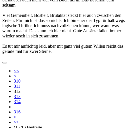
seltsam.
Viel Gemeinheit, Bosheit, Brutalität steckt hier auch zwischen den
Zeilen. Für mich ist das so nichts. Ich bin eher der Typ für halbwegs
logische Thriller. Ich muss nachvollziehen könne, wer wann was
warum macht. Das kann ich hier nicht. Gute Ansätze fallen immer
wieder rasch in sich zusammen.
Es tut mir aufrichtig leid, aber mit ganz viel gutem Willen reicht das
gerade mal für zwei Sterne.
<<
<
310
311
312
313
314
…
316
>
>>
(1576) Beiträge