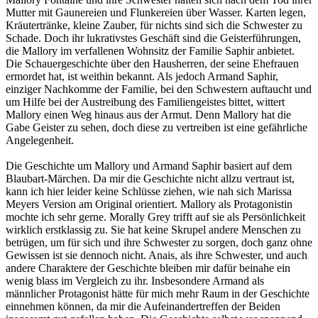
Mutter mit Gaunereien und Flunkereien über Wasser. Karten legen,
Kräutertränke, kleine Zauber, für nichts sind sich die Schwester zu
Schade. Doch ihr lukrativstes Geschäft sind die Geisterführungen,
die Mallory im verfallenen Wohnsitz der Familie Saphir anbietet.
Die Schauergeschichte über den Hausherren, der seine Ehefrauen
ermordet hat, ist weithin bekannt. Als jedoch Armand Saphir,
einziger Nachkomme der Familie, bei den Schwestern auftaucht und
um Hilfe bei der Austreibung des Familiengeistes bittet, wittert
Mallory einen Weg hinaus aus der Armut. Denn Mallory hat die
Gabe Geister zu sehen, doch diese zu vertreiben ist eine gefährliche
Angelegenheit.
Die Geschichte um Mallory und Armand Saphir basiert auf dem
Blaubart-Märchen. Da mir die Geschichte nicht allzu vertraut ist,
kann ich hier leider keine Schlüsse ziehen, wie nah sich Marissa
Meyers Version am Original orientiert. Mallory als Protagonistin
mochte ich sehr gerne. Morally Grey trifft auf sie als Persönlichkeit
wirklich erstklassig zu. Sie hat keine Skrupel andere Menschen zu
betrügen, um für sich und ihre Schwester zu sorgen, doch ganz ohne
Gewissen ist sie dennoch nicht. Anais, als ihre Schwester, und auch
andere Charaktere der Geschichte bleiben mir dafür beinahe ein
wenig blass im Vergleich zu ihr. Insbesondere Armand als
männlicher Protagonist hätte für mich mehr Raum in der Geschichte
einnehmen können, da mir die Aufeinandertreffen der Beiden