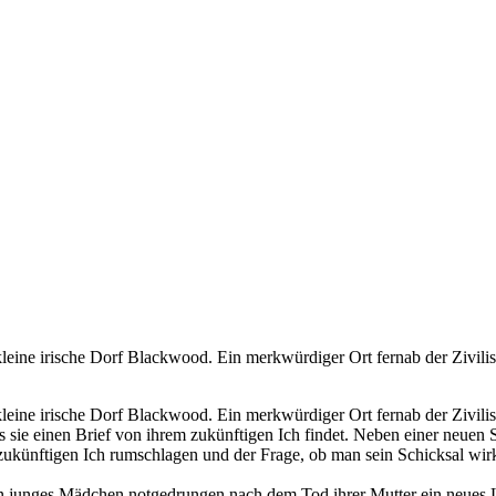
 kleine irische Dorf Blackwood. Ein merkwürdiger Ort fernab der Zivi
 kleine irische Dorf Blackwood. Ein merkwürdiger Ort fernab der Zivi
als sie einen Brief von ihrem zukünftigen Ich findet. Neben einer neu
zukünftigen Ich rumschlagen und der Frage, ob man sein Schicksal wir
 junges Mädchen notgedrungen nach dem Tod ihrer Mutter ein neues Le