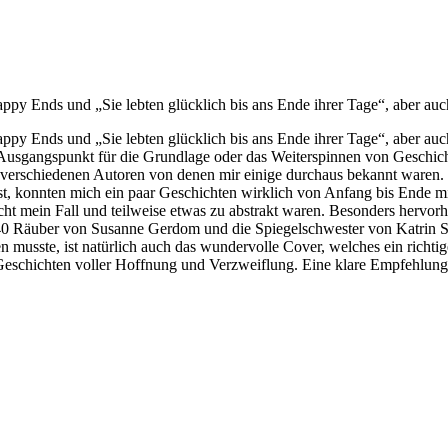
appy Ends und „Sie lebten glücklich bis ans Ende ihrer Tage“, aber auch
appy Ends und „Sie lebten glücklich bis ans Ende ihrer Tage“, aber auc
s Ausgangspunkt für die Grundlage oder das Weiterspinnen von Gesch
erschiedenen Autoren von denen mir einige durchaus bekannt waren. Ei
st, konnten mich ein paar Geschichten wirklich von Anfang bis Ende mi
cht mein Fall und teilweise etwas zu abstrakt waren. Besonders hervor
 40 Räuber von Susanne Gerdom und die Spiegelschwester von Katrin So
usste, ist natürlich auch das wundervolle Cover, welches ein richtige
Geschichten voller Hoffnung und Verzweiflung. Eine klare Empfehlung 