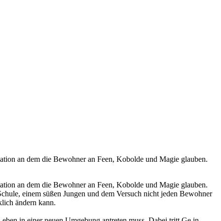
lisation an dem die Bewohner an Feen, Kobolde und Magie glauben.
lisation an dem die Bewohner an Feen, Kobolde und Magie glauben.
en Schule, einem süßen Jungen und dem Versuch nicht jeden Bewohner
klich ändern kann.
ben in einer neuen Umgebung antreten muss. Dabei tritt Ge in