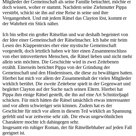
Mitglieder der Gemeinschaft als seine Familie betrachtet, möchte er
doch wissen, woher er stammt. Nachdem seine Ziehmutter Pippa
verstirbt, schickt sie ihn auf eine Reise in seine und ihre
Vergangenheit. Und mit jedem Rätsel das Clayton löst, kommt er
der Wahrheit ein Stück näher.
Ich bin selbst ein großer Rätselfan und war deshalb begeistert von
der Idee einer Gemeinschaft der Rätselmacher. Ich habe mir beim
Lesen des Klappentextes eher eine mystische Gemeinschaft
vorgestellt, doch letztlich haben wir hier einen Zusammenschluss
von eher introvertierten Menschen, die Rätsel lieben und nicht mehr
allein sein möchten. Die Geschichte wird in zwei Zeitebenen
erzählt. Einerseits berichtet Pippa von der Gründung der
Gemeinschaft und den Hindernissen, die diese zu bewältigen hatten.
Hierbei hat mich vor allem der Zusammenhalt der vielen Mitglieder
wirklich berührt. Die zweite Zeitebene spielt in der Gegenwart und
begleitet Clayton auf der Suche nach seinen Eltern. Hierbei hat
Pippa ihm einige Rätsel gestellt, die ihn auf eine Art Schnitzeljagd
schicken. Für mich hätten die Rätsel tatsächlich etwas interessanter
und vor allem schwieriger sein können. Zudem hat es der
Geschichte für mich vor allem in diesem Teil wirklich an Spannung
gefehlt und war zeitweise sehr zäh. Die etwas ungewöhnlichen
Charaktere mochte ich dahingegen sehr.
Insgesamt ein ruhiger Roman, der für Rätselliebhaber auf jeden Fall
geeignet ist.