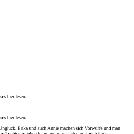
es hier lesen.
es hier lesen.
in Unglück. Erika und auch Annie machen sich Vorwürfe und man
hre Tochter zugehen kann und muss sich damit auch ihrer