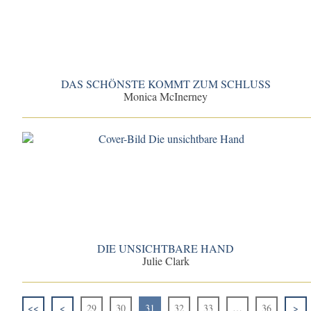
DAS SCHÖNSTE KOMMT ZUM SCHLUSS
Monica McInerney
DIE UNSICHTBARE HAND
Julie Clark
<<
<
29
30
31
32
33
…
36
>