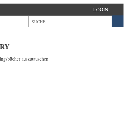
LOGIN
URY
lingsbücher auszutauschen.