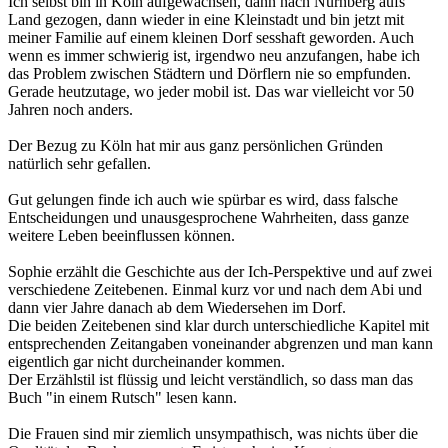
Ich selbst bin in Köln aufgewachsen, dann nach Nürnberg aufs
Land gezogen, dann wieder in eine Kleinstadt und bin jetzt mit
meiner Familie auf einem kleinen Dorf sesshaft geworden. Auch
wenn es immer schwierig ist, irgendwo neu anzufangen, habe ich
das Problem zwischen Städtern und Dörflern nie so empfunden.
Gerade heutzutage, wo jeder mobil ist. Das war vielleicht vor 50
Jahren noch anders.
Der Bezug zu Köln hat mir aus ganz persönlichen Gründen
natürlich sehr gefallen.
Gut gelungen finde ich auch wie spürbar es wird, dass falsche
Entscheidungen und unausgesprochene Wahrheiten, dass ganze
weitere Leben beeinflussen können.
Sophie erzählt die Geschichte aus der Ich-Perspektive und auf zwei
verschiedene Zeitebenen. Einmal kurz vor und nach dem Abi und
dann vier Jahre danach ab dem Wiedersehen im Dorf.
Die beiden Zeitebenen sind klar durch unterschiedliche Kapitel mit
entsprechenden Zeitangaben voneinander abgrenzen und man kann
eigentlich gar nicht durcheinander kommen.
Der Erzählstil ist flüssig und leicht verständlich, so dass man das
Buch "in einem Rutsch" lesen kann.
Die Frauen sind mir ziemlich unsympathisch, was nichts über die