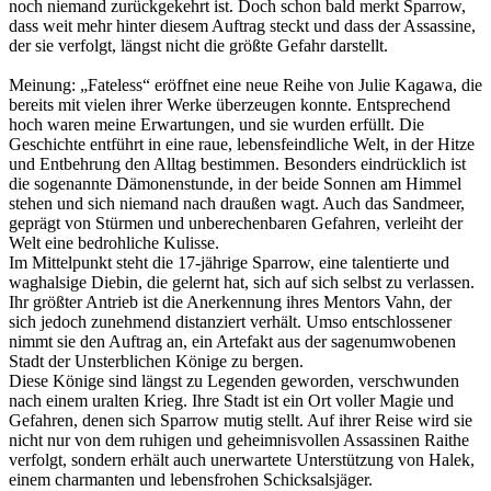
noch niemand zurückgekehrt ist. Doch schon bald merkt Sparrow,
dass weit mehr hinter diesem Auftrag steckt und dass der Assassine,
der sie verfolgt, längst nicht die größte Gefahr darstellt.
Meinung: „Fateless“ eröffnet eine neue Reihe von Julie Kagawa, die
bereits mit vielen ihrer Werke überzeugen konnte. Entsprechend
hoch waren meine Erwartungen, und sie wurden erfüllt. Die
Geschichte entführt in eine raue, lebensfeindliche Welt, in der Hitze
und Entbehrung den Alltag bestimmen. Besonders eindrücklich ist
die sogenannte Dämonenstunde, in der beide Sonnen am Himmel
stehen und sich niemand nach draußen wagt. Auch das Sandmeer,
geprägt von Stürmen und unberechenbaren Gefahren, verleiht der
Welt eine bedrohliche Kulisse.
Im Mittelpunkt steht die 17-jährige Sparrow, eine talentierte und
waghalsige Diebin, die gelernt hat, sich auf sich selbst zu verlassen.
Ihr größter Antrieb ist die Anerkennung ihres Mentors Vahn, der
sich jedoch zunehmend distanziert verhält. Umso entschlossener
nimmt sie den Auftrag an, ein Artefakt aus der sagenumwobenen
Stadt der Unsterblichen Könige zu bergen.
Diese Könige sind längst zu Legenden geworden, verschwunden
nach einem uralten Krieg. Ihre Stadt ist ein Ort voller Magie und
Gefahren, denen sich Sparrow mutig stellt. Auf ihrer Reise wird sie
nicht nur von dem ruhigen und geheimnisvollen Assassinen Raithe
verfolgt, sondern erhält auch unerwartete Unterstützung von Halek,
einem charmanten und lebensfrohen Schicksalsjäger.