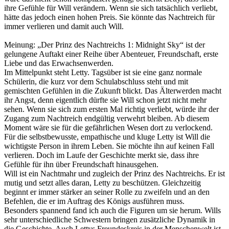
ihre Gefühle für Will verändern. Wenn sie sich tatsächlich verliebt,
hätte das jedoch einen hohen Preis. Sie könnte das Nachtreich für
immer verlieren und damit auch Will.
Meinung: „Der Prinz des Nachtreichs 1: Midnight Sky“ ist der
gelungene Auftakt einer Reihe über Abenteuer, Freundschaft, erste
Liebe und das Erwachsenwerden.
Im Mittelpunkt steht Letty. Tagsüber ist sie eine ganz normale
Schülerin, die kurz vor dem Schulabschluss steht und mit
gemischten Gefühlen in die Zukunft blickt. Das Älterwerden macht
ihr Angst, denn eigentlich dürfte sie Will schon jetzt nicht mehr
sehen. Wenn sie sich zum ersten Mal richtig verliebt, würde ihr der
Zugang zum Nachtreich endgültig verwehrt bleiben. Ab diesem
Moment wäre sie für die gefährlichen Wesen dort zu verlockend.
Für die selbstbewusste, empathische und kluge Letty ist Will die
wichtigste Person in ihrem Leben. Sie möchte ihn auf keinen Fall
verlieren. Doch im Laufe der Geschichte merkt sie, dass ihre
Gefühle für ihn über Freundschaft hinausgehen.
Will ist ein Nachtmahr und zugleich der Prinz des Nachtreichs. Er ist
mutig und setzt alles daran, Letty zu beschützen. Gleichzeitig
beginnt er immer stärker an seiner Rolle zu zweifeln und an den
Befehlen, die er im Auftrag des Königs ausführen muss.
Besonders spannend fand ich auch die Figuren um sie herum. Wills
sehr unterschiedliche Schwestern bringen zusätzliche Dynamik in
die Geschichte. Auch Lettys Freundeskreis in der Menschenwelt ist