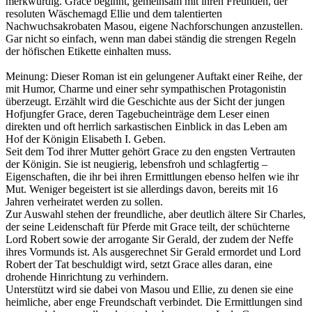
merkwürdig. Grace beginnt, gemeinsam mit ihren Freunden, der
resoluten Wäschemagd Ellie und dem talentierten
Nachwuchsakrobaten Masou, eigene Nachforschungen anzustellen.
Gar nicht so einfach, wenn man dabei ständig die strengen Regeln
der höfischen Etikette einhalten muss.
Meinung: Dieser Roman ist ein gelungener Auftakt einer Reihe, der
mit Humor, Charme und einer sehr sympathischen Protagonistin
überzeugt. Erzählt wird die Geschichte aus der Sicht der jungen
Hofjungfer Grace, deren Tagebucheinträge dem Leser einen
direkten und oft herrlich sarkastischen Einblick in das Leben am
Hof der Königin Elisabeth I. Geben.
Seit dem Tod ihrer Mutter gehört Grace zu den engsten Vertrauten
der Königin. Sie ist neugierig, lebensfroh und schlagfertig –
Eigenschaften, die ihr bei ihren Ermittlungen ebenso helfen wie ihr
Mut. Weniger begeistert ist sie allerdings davon, bereits mit 16
Jahren verheiratet werden zu sollen.
Zur Auswahl stehen der freundliche, aber deutlich ältere Sir Charles,
der seine Leidenschaft für Pferde mit Grace teilt, der schüchterne
Lord Robert sowie der arrogante Sir Gerald, der zudem der Neffe
ihres Vormunds ist. Als ausgerechnet Sir Gerald ermordet und Lord
Robert der Tat beschuldigt wird, setzt Grace alles daran, eine
drohende Hinrichtung zu verhindern.
Unterstützt wird sie dabei von Masou und Ellie, zu denen sie eine
heimliche, aber enge Freundschaft verbindet. Die Ermittlungen sind