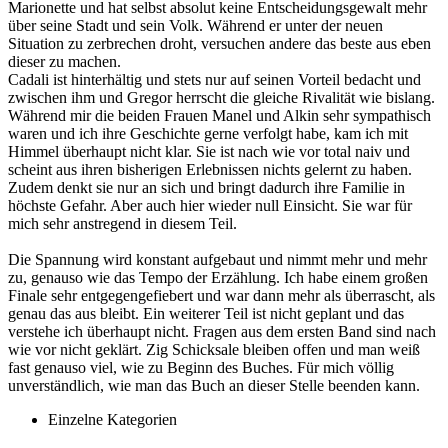
Marionette und hat selbst absolut keine Entscheidungsgewalt mehr
über seine Stadt und sein Volk. Während er unter der neuen
Situation zu zerbrechen droht, versuchen andere das beste aus eben
dieser zu machen.
Cadali ist hinterhältig und stets nur auf seinen Vorteil bedacht und
zwischen ihm und Gregor herrscht die gleiche Rivalität wie bislang.
Während mir die beiden Frauen Manel und Alkin sehr sympathisch
waren und ich ihre Geschichte gerne verfolgt habe, kam ich mit
Himmel überhaupt nicht klar. Sie ist nach wie vor total naiv und
scheint aus ihren bisherigen Erlebnissen nichts gelernt zu haben.
Zudem denkt sie nur an sich und bringt dadurch ihre Familie in
höchste Gefahr. Aber auch hier wieder null Einsicht. Sie war für
mich sehr anstregend in diesem Teil.
Die Spannung wird konstant aufgebaut und nimmt mehr und mehr
zu, genauso wie das Tempo der Erzählung. Ich habe einem großen
Finale sehr entgegengefiebert und war dann mehr als überrascht, als
genau das aus bleibt. Ein weiterer Teil ist nicht geplant und das
verstehe ich überhaupt nicht. Fragen aus dem ersten Band sind nach
wie vor nicht geklärt. Zig Schicksale bleiben offen und man weiß
fast genauso viel, wie zu Beginn des Buches. Für mich völlig
unverständlich, wie man das Buch an dieser Stelle beenden kann.
Einzelne Kategorien