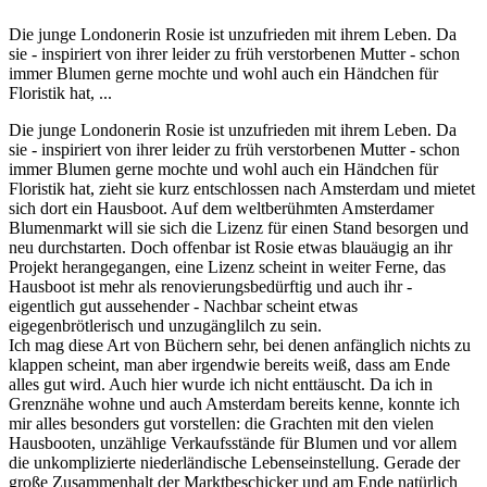
Die junge Londonerin Rosie ist unzufrieden mit ihrem Leben. Da
sie - inspiriert von ihrer leider zu früh verstorbenen Mutter - schon
immer Blumen gerne mochte und wohl auch ein Händchen für
Floristik hat, ...
Die junge Londonerin Rosie ist unzufrieden mit ihrem Leben. Da
sie - inspiriert von ihrer leider zu früh verstorbenen Mutter - schon
immer Blumen gerne mochte und wohl auch ein Händchen für
Floristik hat, zieht sie kurz entschlossen nach Amsterdam und mietet
sich dort ein Hausboot. Auf dem weltberühmten Amsterdamer
Blumenmarkt will sie sich die Lizenz für einen Stand besorgen und
neu durchstarten. Doch offenbar ist Rosie etwas blauäugig an ihr
Projekt herangegangen, eine Lizenz scheint in weiter Ferne, das
Hausboot ist mehr als renovierungsbedürftig und auch ihr -
eigentlich gut aussehender - Nachbar scheint etwas
eigegenbrötlerisch und unzugänglilch zu sein.
Ich mag diese Art von Büchern sehr, bei denen anfänglich nichts zu
klappen scheint, man aber irgendwie bereits weiß, dass am Ende
alles gut wird. Auch hier wurde ich nicht enttäuscht. Da ich in
Grenznähe wohne und auch Amsterdam bereits kenne, konnte ich
mir alles besonders gut vorstellen: die Grachten mit den vielen
Hausbooten, unzählige Verkaufsstände für Blumen und vor allem
die unkomplizierte niederländische Lebenseinstellung. Gerade der
große Zusammenhalt der Marktbeschicker und am Ende natürlich