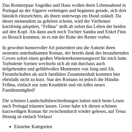
Das Rentnerpaar Angelika und Hans wollen ihren Lebensabend in
Portugal an der Algarve verbringen und beginnen gerade, sich dort
häuslich einzurichten, als ihnen unterwegs ein Hund zuläuft. Da
dieser niemendem zu gehören scheint, wird der Vierbeiner
kurzfristig adoptiert, "Fellina" stellt ab sofort das Leben der beiden
auf den Kopf. Als dann auch noch Tochter Sandra und Enkel Finn
zu Besuch kommen, ist es mit der Ruhe der Renter vorbei.
In gewohnt humorvoller Art präsentiert uns die Autorin ihren
neuesten unterhaltsamen Roman, der bereits dank des bezaubernden
Covers sofort einen großen Wiedererkennenungwert für mich hatte.
Turbulente Szenen wechseln sich ab mit durchaus auch
tiefgehenden und gefühlvollen Momenten von Jung und Alt,
Freundschaften als auch familiärer Zusammenhalt kommen hier
ebenfalls nicht zu kurz. Star des Romans ist jedoch die Hündin
Fellina, einfach nur zum Knuddeln und ein tolles neues
Familienmitglied!
Die schönen Landschaftsbeschreibungen haben mich beim Lesen
nach Portugal träumen lassen. Gerne habe ich diesen schönen
kurzweiligen Roman für zwischendurch wieder gelesen, auf Tessa
Hennig ist einfach Verlass!
Einzelne Kategorien