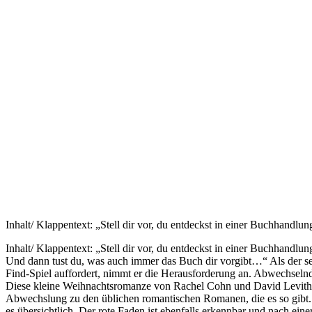
Inhalt/ Klappentext: „Stell dir vor, du entdeckst in einer Buchhandlu
Inhalt/ Klappentext: „Stell dir vor, du entdeckst in einer Buchhandlu
Und dann tust du, was auch immer das Buch dir vorgibt…“ Als der 
Find-Spiel auffordert, nimmt er die Herausforderung an. Abwechselnd 
Diese kleine Weihnachtsromanze von Rachel Cohn und David Levithan ha
Abwechslung zu den üblichen romantischen Romanen, die es so gibt.
es übersichtlich. Der rote Faden ist ebenfalls erkennbar und nach ein