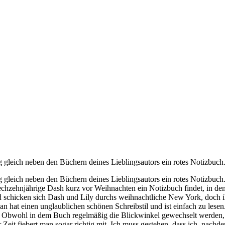
ng gleich neben den Büchern deines Lieblingsautors ein rotes Notizbuch
ng gleich neben den Büchern deines Lieblingsautors ein rotes Notizbuch
sechzehnjährige Dash kurz vor Weihnachten ein Notizbuch findet, in
schicken sich Dash und Lily durchs weihnachtliche New York, doch ihr 
t einen unglaublichen schönen Schreibstil und ist einfach zu lesen. Es
 Obwohl in dem Buch regelmäßig die Blickwinkel gewechselt werden, u
er Zeit fiebert man sogar richtig mit. Ich muss gestehen, dass ich, nac