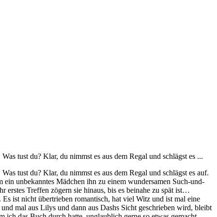
. Was tust du? Klar, du nimmst es aus dem Regal und schlägst es ...
. Was tust du? Klar, du nimmst es aus dem Regal und schlägst es auf.
 dem ein unbekanntes Mädchen ihn zu einem wundersamen Such-und-
erstes Treffen zögern sie hinaus, bis es beinahe zu spät ist…
 ist nicht übertrieben romantisch, hat viel Witz und ist mal eine
nd mal aus Lilys und dann aus Dashs Sicht geschrieben wird, bleibt
hdem ich das Buch durch hatte, unglaublich gerne so etwas gemacht