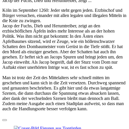
Jacop der Fuchs, Dieb und Herumtreiber, zeigt ...
Köln im September 1260: Jeder steht gegen jeden. Erzbischof und
Bürger versuchen, einander mit allen legalen und illegalen Mitteln in
die Knie zu zwingen.
Jacop der Fuchs, Dieb und Herumtreiber, zeigt an den
erzbischöflichen Äpfeln indes mehr Interesse als an der hohen
Politik. Was ihm nicht gut bekommt: In den Ästen eines
Apfelbaumes sitzend, wird er Zeuge, wie ein höllenschwarzer
Schatten den Dombaumeister vom Gerüst in die Tiefe stößt. Er hat
den Mord als einziger gesehen. Aber der Schatten hat auch ihn
gesehen. Er heftet sich an Jacops Spuren und bringt jeden um, den
Jacop einweiht. Als Jacop begreift, daß der Sturz vom Dom nur
Auftakt einer unerhörten Intrige war, ist es fast schon zu spät.
Man ist trotz der Zeit des Mittelalters sehr schnell mitten im
geschehen und kann sich in die Zeit versetzen. Durchweg spannend
und genausten beschrieben. Es gibt hier und da etwas langatmige
Szenen, die dann durchaus die Spannung etwas absacken lassen,
aber dank der wechselnden Szenen bleibt man dennoch am Ball.
Zudem meine Ausgabe auch einen Stadtplan aufweist, so dass man
auch die Handlungsorte besser verfolgen kann.