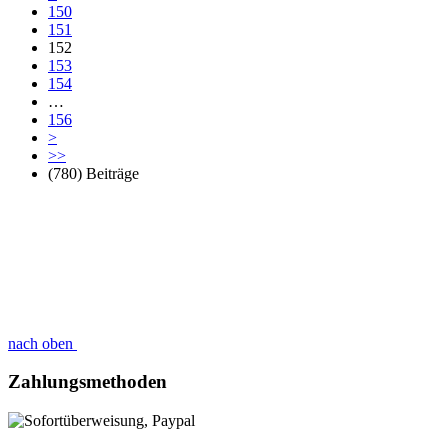
150
151
152
153
154
…
156
>
>>
(780) Beiträge
nach oben
Zahlungsmethoden