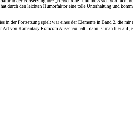
 dafür in der Fortsetzung ihre „Heldenrolle“ und muss sich dort nicht
an hat durch den leichten Humorfaktor eine tolle Unterhaltung und komm
in der Fortsetzung spielt war eines der Elemente in Band 2, die mir a
r Art von Romantasy Romcom Ausschau hält - dann ist man hier auf jede