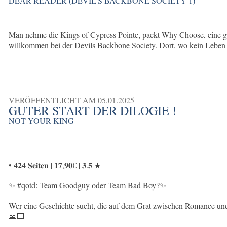
DEAR READER (DEVIL'S BACKBONE SOCIETY 1)
Man nehme die Kings of Cypress Pointe, packt Why Choose, eine gu
willkommen bei der Devils Backbone Society. Dort, wo kein Leben si
VERÖFFENTLICHT AM
05.01.2025
GUTER START DER DILOGIE !
NOT YOUR KING
• 𝟒𝟐𝟒 𝐒𝐞𝐢𝐭𝐞𝐧 | 𝟏𝟕,𝟗𝟎€ | 𝟑.𝟓 ★
✨ #qotd: Team Goodguy oder Team Bad Boy?✨
Wer eine Geschichte sucht, die auf dem Grat zwischen Romance un
🙏🏻