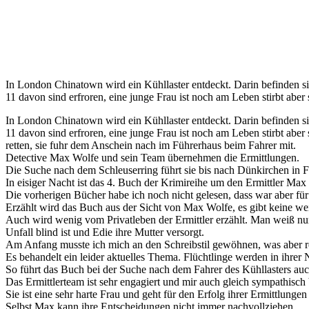
In London Chinatown wird ein Kühllaster entdeckt. Darin befinden s
11 davon sind erfroren, eine junge Frau ist noch am Leben stirbt aber
In London Chinatown wird ein Kühllaster entdeckt. Darin befinden s
11 davon sind erfroren, eine junge Frau ist noch am Leben stirbt abe
retten, sie fuhr dem Anschein nach im Führerhaus beim Fahrer mit.
Detective Max Wolfe und sein Team übernehmen die Ermittlungen.
Die Suche nach dem Schleuserring führt sie bis nach Dünkirchen in 
In eisiger Nacht ist das 4. Buch der Krimireihe um den Ermittler Ma
Die vorherigen Bücher habe ich noch nicht gelesen, dass war aber für
Erzählt wird das Buch aus der Sicht von Max Wolfe, es gibt keine w
Auch wird wenig vom Privatleben der Ermittler erzählt. Man weiß nur
Unfall blind ist und Edie ihre Mutter versorgt.
Am Anfang musste ich mich an den Schreibstil gewöhnen, was aber r
Es behandelt ein leider aktuelles Thema. Flüchtlinge werden in ihrer No
So führt das Buch bei der Suche nach dem Fahrer des Kühllasters au
Das Ermittlerteam ist sehr engagiert und mir auch gleich sympathisch
Sie ist eine sehr harte Frau und geht für den Erfolg ihrer Ermittlunge
Selbst Max kann ihre Entscheidungen nicht immer nachvollziehen.