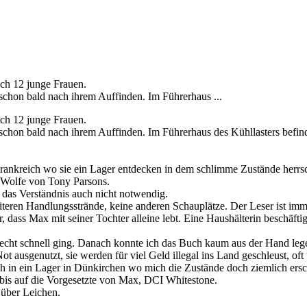
ich 12 junge Frauen.
 schon bald nach ihrem Auffinden. Im Führerhaus ...
ich 12 junge Frauen.
r schon bald nach ihrem Auffinden. Im Führerhaus des Kühllasters befi
Frankreich wo sie ein Lager entdecken in dem schlimme Zustände herrs
x Wolfe von Tony Parsons.
 das Verständnis auch nicht notwendig.
eiteren Handlungsstrände, keine anderen Schauplätze. Der Leser ist i
, dass Max mit seiner Tochter alleine lebt. Eine Haushälterin beschäft
echt schnell ging. Danach konnte ich das Buch kaum aus der Hand leg
t ausgenutzt, sie werden für viel Geld illegal ins Land geschleust, oft 
ch in ein Lager in Dünkirchen wo mich die Zustände doch ziemlich ersc
 bis auf die Vorgesetzte von Max, DCI Whitestone.
n über Leichen.