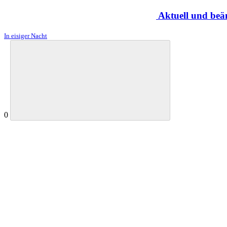
Aktuell und beä
In eisiger Nacht
0