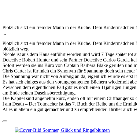
Plötzlich sitzt ein fremder Mann in der Küche. Dem Kindermädchen Ni
...
Plötzlich sitzt ein fremder Mann in der Küche. Dem Kindermädchen Ni
plötzlich weg.
Nicole ist aus dem Haus entführt worden und wird 7 Tage später tot au
Detective Robert Hunter und sein Partner Detective Carlos Garcia ke
Sofort werden sie ins Büro von Captain Barbara Blake gerufen und mit
Chris Carter ist für mich ein Synonym für Spannung doch sein neuer T
Die Spannung war nicht von Anfang an da, eigentlich wurde es erst im 
Es hat sich einiges aus den vorangegangenen Büchern wiederholt aber
Zwischen dem eigentlichen Fall gibt es noch einen 11jährigen Jungen
am Ende seinen Daseinsberechtigung.
Die Kapitel sind angenehm kurz, enden oft mit einem Cliffhanger so 
I am Death – Der Totmacher ist das 7. Buch der Reihe um die Ermittle
Alles in allem ein gut gemachter und zu empfehlender Thriller auch 