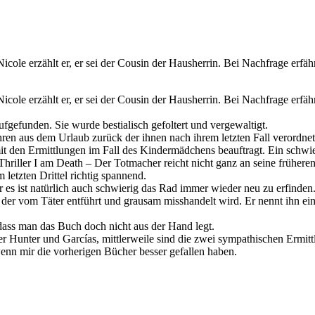
cole erzählt er, er sei der Cousin der Hausherrin. Bei Nachfrage erfä
cole erzählt er, er sei der Cousin der Hausherrin. Bei Nachfrage erfä
fgefunden. Sie wurde bestialisch gefoltert und vergewaltigt.
hren aus dem Urlaub zurück der ihnen nach ihrem letzten Fall verordne
 den Ermittlungen im Fall des Kindermädchens beauftragt. Ein schwierig
hriller I am Death – Der Totmacher reicht nicht ganz an seine frühere
letzten Drittel richtig spannend.
 es ist natürlich auch schwierig das Rad immer wieder neu zu erfinden
 der vom Täter entführt und grausam misshandelt wird. Er nennt ihn ei
dass man das Buch doch nicht aus der Hand legt.
r Hunter und Garcías, mittlerweile sind die zwei sympathischen Ermittle
wenn mir die vorherigen Bücher besser gefallen haben.