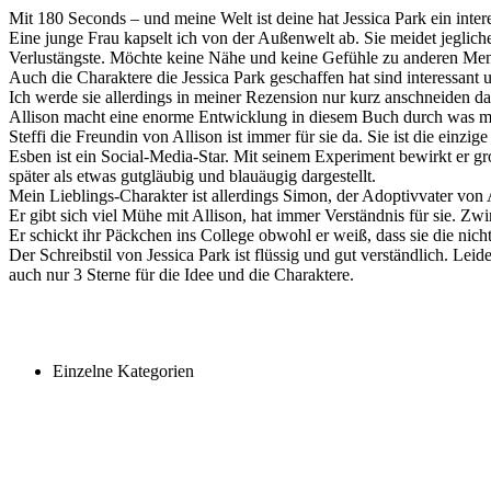
Mit 180 Seconds – und meine Welt ist deine hat Jessica Park ein inte
Eine junge Frau kapselt ich von der Außenwelt ab. Sie meidet jeglich
Verlustängste. Möchte keine Nähe und keine Gefühle zu anderen Mens
Auch die Charaktere die Jessica Park geschaffen hat sind interessant 
Ich werde sie allerdings in meiner Rezension nur kurz anschneiden d
Allison macht eine enorme Entwicklung in diesem Buch durch was mir
Steffi die Freundin von Allison ist immer für sie da. Sie ist die einzig
Esben ist ein Social-Media-Star. Mit seinem Experiment bewirkt er gr
später als etwas gutgläubig und blauäugig dargestellt.
Mein Lieblings-Charakter ist allerdings Simon, der Adoptivvater von Al
Er gibt sich viel Mühe mit Allison, hat immer Verständnis für sie. Zw
Er schickt ihr Päckchen ins College obwohl er weiß, dass sie die nic
Der Schreibstil von Jessica Park ist flüssig und gut verständlich. Le
auch nur 3 Sterne für die Idee und die Charaktere.
Einzelne Kategorien