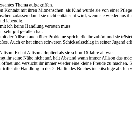
ressantes Thema aufgegriffen.
en Kontakt mit ihren Mitmenschen. als Kind wurde sie von einer Pflegef
chen zulassen damit sie nicht enttäuscht wird, wenn sie wieder aus i
und lebendig.
amit ich keine Handlung verraten muss.
 sehr gut gefallen hat.
e mit der Allison auch über Probleme sprich, die ihr zuhört und sie tröstet
oßes. Auch er hat einen schweren Schicksalsschlag in seiner Jugend er
lison. Er hat Allison adoptiert als sie schon 16 Jahre alt war.
ingt ihr seine Nähe nicht auf, hält Abstand wann immer Allison das möc
ht öffnet und versucht ihr immer wieder eine kleine Freude zu machen. 
ider triftet die Handlung in der 2. Hälfte des Buches ins kitschige ab.