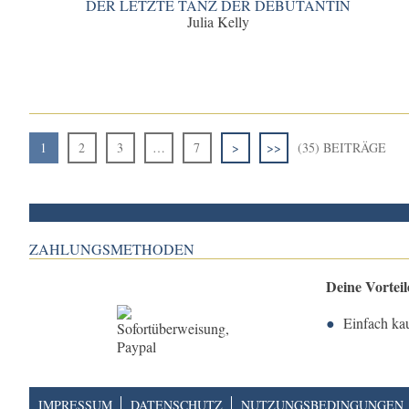
DER LETZTE TANZ DER DEBÜTANTIN
Julia Kelly
1
2
3
…
7
>
>>
(35) BEITRÄGE
ZAHLUNGSMETHODEN
Deine Vortei
Einfach ka
IMPRESSUM
DATENSCHUTZ
NUTZUNGSBEDINGUNGEN