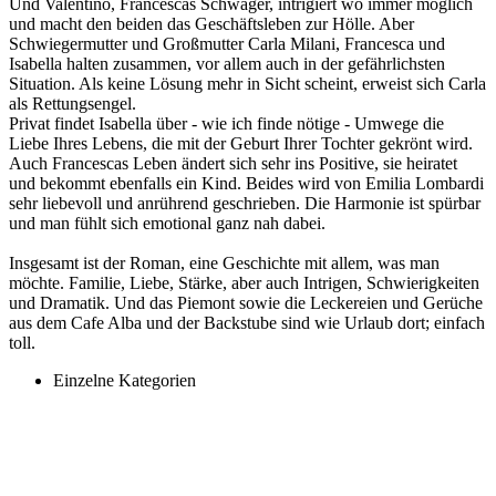
Und Valentino, Francescas Schwager, intrigiert wo immer möglich
und macht den beiden das Geschäftsleben zur Hölle. Aber
Schwiegermutter und Großmutter Carla Milani, Francesca und
Isabella halten zusammen, vor allem auch in der gefährlichsten
Situation. Als keine Lösung mehr in Sicht scheint, erweist sich Carla
als Rettungsengel.
Privat findet Isabella über - wie ich finde nötige - Umwege die
Liebe Ihres Lebens, die mit der Geburt Ihrer Tochter gekrönt wird.
Auch Francescas Leben ändert sich sehr ins Positive, sie heiratet
und bekommt ebenfalls ein Kind. Beides wird von Emilia Lombardi
sehr liebevoll und anrührend geschrieben. Die Harmonie ist spürbar
und man fühlt sich emotional ganz nah dabei.
Insgesamt ist der Roman, eine Geschichte mit allem, was man
möchte. Familie, Liebe, Stärke, aber auch Intrigen, Schwierigkeiten
und Dramatik. Und das Piemont sowie die Leckereien und Gerüche
aus dem Cafe Alba und der Backstube sind wie Urlaub dort; einfach
toll.
Einzelne Kategorien