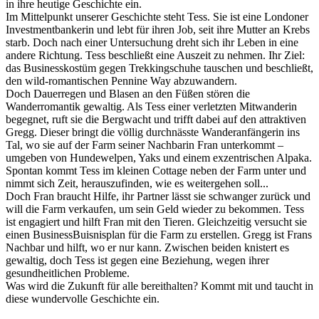
in ihre heutige Geschichte ein.
Im Mittelpunkt unserer Geschichte steht Tess. Sie ist eine Londoner
Investmentbankerin und lebt für ihren Job, seit ihre Mutter an Krebs
starb. Doch nach einer Untersuchung dreht sich ihr Leben in eine
andere Richtung. Tess beschließt eine Auszeit zu nehmen. Ihr Ziel:
das Businesskostüm gegen Trekkingschuhe tauschen und beschließt,
den wild-romantischen Pennine Way abzuwandern.
Doch Dauerregen und Blasen an den Füßen stören die
Wanderromantik gewaltig. Als Tess einer verletzten Mitwanderin
begegnet, ruft sie die Bergwacht und trifft dabei auf den attraktiven
Gregg. Dieser bringt die völlig durchnässte Wanderanfängerin ins
Tal, wo sie auf der Farm seiner Nachbarin Fran unterkommt –
umgeben von Hundewelpen, Yaks und einem exzentrischen Alpaka.
Spontan kommt Tess im kleinen Cottage neben der Farm unter und
nimmt sich Zeit, herauszufinden, wie es weitergehen soll...
Doch Fran braucht Hilfe, ihr Partner lässt sie schwanger zurück und
will die Farm verkaufen, um sein Geld wieder zu bekommen. Tess
ist engagiert und hilft Fran mit den Tieren. Gleichzeitig versucht sie
einen BusinessBuisnisplan für die Farm zu erstellen. Gregg ist Frans
Nachbar und hilft, wo er nur kann. Zwischen beiden knistert es
gewaltig, doch Tess ist gegen eine Beziehung, wegen ihrer
gesundheitlichen Probleme.
Was wird die Zukunft für alle bereithalten? Kommt mit und taucht in
diese wundervolle Geschichte ein.