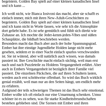
begeistern. Golden Bay spielt auf einer kleinen kanadischen Insel
und ich kann ...
Ich weiß nicht, wie Bianca Iosivoni das macht, aber sie schafft es
einfach immer, mich mit ihren New-Adult-Geschichten zu
begeistern. Golden Bay spielt auf einer kleinen kanadischen Insel
und ich kann nicht in Worte fassen, wie sehr ich die Atmosphäre
dort geliebt habe. Es ist sehr gemütlich und fühlt sich direkt wie
Zuhause an. Ich mochte die Jeder-kennt-jeden-Vibes und süßen
Schauplätze, die bildhaft beschrieben werden.
Besonders macht das Buch aber auch der hohe Spannungsgrad.
Ember hat ihre einstige Jugendliebe Holden lange nicht mehr
gesehen, seitdem er in einer Nacht einfach spurlos verschwunden
ist. Sie ist wütend, aber will natürlich auch wissen, was damals
passiert ist. Ihre Geschichte macht einfach süchtig, weil man erst
nach und nach Puzzleteile zu Holdens Vergangenheit erfährt. Aber
auch in Embers Vergangenheit ist bezüglich ihrer Familie viel
passiert. Die einzelnen Päckchen, die auf ihren Schultern lasten,
werden auch erst schrittweise offenbart. So wird das Buch wirklich
genial erzählt, weil man nur an den Seiten hängt, um endlich mehr
zu erfahren.
Aufgrund der teils schwierigen Themen ist das Buch sehr emotional.
Ember wollte ich oft einfach nur eine Umarmung schenken. Umso
schöner ist es zu sehen, was für starke Kindheitsfreundschaften
bestehen geblieben sind. Die Szenen mit Ember und ihren