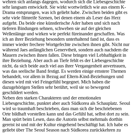
wehren sich anfangs dagegen, wodurch sich die Liebesgeschichte
sehr langsam entwickelt. Sie wirkt wortwörtlich wie aus einem K-
Drama entsprungen, was ich geliebt habe. Zwischen beiden gibt es
sehr viele filmreife Szenen, bei denen einem als Leser das Herz
aufgeht. Da beide eine künstlerische Ader haben und sich nach
tieferen Bindungen sehnen, schweben sie auf der gleichen
Wellenlänge und wirken wie perfekt füreinander geschaffen. Was
ich an ihrer Beziehung besonders unterhaltend fand ist, dass es
immer wieder frechere Wortgefechte zwischen ihnen gibt. Nicht nur
während Jaes anfänglichen Genervtheit, sondern auch nachdem die
Mauern zwischen ihnen fallen. Diese bringen viel Lebhaftigkeit in
ihre Beziehung. Aber auch an Tiefe fehlt es der Liebesgeschichte
nicht, da sich beide auch viel aus ihrer Vergangenheit anvertrauen,
was das seelische Band festigt. Es werden einige ernstere Themen
behandelt, vor allem in Bezug auf Eltern-Kind-Beziehungen und
diesen wird mit viel Feingefühl begegnet. Mich haben die
dazugehörigen Stellen sehr berührt, weil sie so bewegend
geschildert werden.
Neben den starken Charakteren und der emotionalen
Liebesgeschichte, punktet aber auch Südkorea als Schauplatz. Seoul
wird so traumhaft beschrieben, dass man sich die beschriebenen
Orte bildhaft vorstellen kann und das Gefühl hat, selbst dort zu sein.
Man spürt beim Lesen, dass die Autorin selbst mehrmals dorthin
gereist ist und mit der Kultur eingehend beschäftigt hat. Ich habe es
geliebt über The Seoul Season nach Südkorea zurückkehren zu