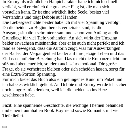
In Emory als männlichen Hauptcharakter habe ich mich schnell
verliebt, weil er einfach die greeneste Flag ist, die man sich
vorstellen kann. Er ist eine wirklich liebe Seele, besitzt viel
Verständnis und trägt Debbie auf Händen.
Die Liebesgeschichte beider habe ich mit viel Spannung verfolgt.
Da die beiden zu Beginn bereits verheiratet sind, ist die
Ausgangssituation sehr interessant und schon von Anfang an die
Grundlage für viel Tiefe vorhanden. An sich wirkt der Umgang
beider erwachsen miteinander, aber er ist auch nicht perfekt und ich
fand es bewegend, dass die Autorin zeigt, was für Auswirkungen
der Ballast der Vergangenheit beider auf ihre jetzige Leben und das
Einlassen auf eine Beziehung hat. Das macht die Romanze nicht nur
süß und abenteuerlich, sondern auch sehr emotional. Die große
Frage, ob sie verheiratet bleiben oder sich scheiden lassen, sorgt für
eine Extra-Portion Spannung.
Für mich bietet das Buch also ein gelungenes Rund-um-Paket und
ich habe es wirklich geliebt. An Debbie und Emory werde ich sicher
noch lange zurückdenken, weil ich die beiden so ins Herz
geschlossen habe.
Fazit: Eine spannende Geschichte, die wichtige Themen behandelt
und einen traumhaften Book-Boyfriend sowie Romantik mit viel
Tiefe liefert.