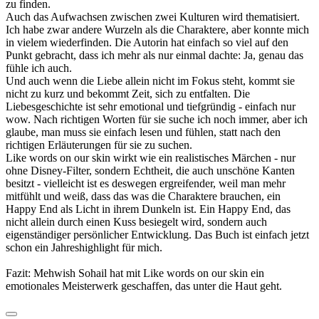
zu finden.
Auch das Aufwachsen zwischen zwei Kulturen wird thematisiert.
Ich habe zwar andere Wurzeln als die Charaktere, aber konnte mich
in vielem wiederfinden. Die Autorin hat einfach so viel auf den
Punkt gebracht, dass ich mehr als nur einmal dachte: Ja, genau das
fühle ich auch.
Und auch wenn die Liebe allein nicht im Fokus steht, kommt sie
nicht zu kurz und bekommt Zeit, sich zu entfalten. Die
Liebesgeschichte ist sehr emotional und tiefgründig - einfach nur
wow. Nach richtigen Worten für sie suche ich noch immer, aber ich
glaube, man muss sie einfach lesen und fühlen, statt nach den
richtigen Erläuterungen für sie zu suchen.
Like words on our skin wirkt wie ein realistisches Märchen - nur
ohne Disney-Filter, sondern Echtheit, die auch unschöne Kanten
besitzt - vielleicht ist es deswegen ergreifender, weil man mehr
mitfühlt und weiß, dass das was die Charaktere brauchen, ein
Happy End als Licht in ihrem Dunkeln ist. Ein Happy End, das
nicht allein durch einen Kuss besiegelt wird, sondern auch
eigenständiger persönlicher Entwicklung. Das Buch ist einfach jetzt
schon ein Jahreshighlight für mich.
Fazit: Mehwish Sohail hat mit Like words on our skin ein
emotionales Meisterwerk geschaffen, das unter die Haut geht.