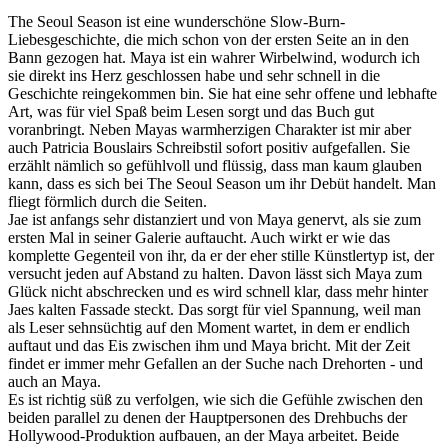
The Seoul Season ist eine wunderschöne Slow-Burn-
Liebesgeschichte, die mich schon von der ersten Seite an in den
Bann gezogen hat. Maya ist ein wahrer Wirbelwind, wodurch ich
sie direkt ins Herz geschlossen habe und sehr schnell in die
Geschichte reingekommen bin. Sie hat eine sehr offene und lebhafte
Art, was für viel Spaß beim Lesen sorgt und das Buch gut
voranbringt. Neben Mayas warmherzigen Charakter ist mir aber
auch Patricia Bouslairs Schreibstil sofort positiv aufgefallen. Sie
erzählt nämlich so gefühlvoll und flüssig, dass man kaum glauben
kann, dass es sich bei The Seoul Season um ihr Debüt handelt. Man
fliegt förmlich durch die Seiten.
Jae ist anfangs sehr distanziert und von Maya genervt, als sie zum
ersten Mal in seiner Galerie auftaucht. Auch wirkt er wie das
komplette Gegenteil von ihr, da er der eher stille Künstlertyp ist, der
versucht jeden auf Abstand zu halten. Davon lässt sich Maya zum
Glück nicht abschrecken und es wird schnell klar, dass mehr hinter
Jaes kalten Fassade steckt. Das sorgt für viel Spannung, weil man
als Leser sehnsüchtig auf den Moment wartet, in dem er endlich
auftaut und das Eis zwischen ihm und Maya bricht. Mit der Zeit
findet er immer mehr Gefallen an der Suche nach Drehorten - und
auch an Maya.
Es ist richtig süß zu verfolgen, wie sich die Gefühle zwischen den
beiden parallel zu denen der Hauptpersonen des Drehbuchs der
Hollywood-Produktion aufbauen, an der Maya arbeitet. Beide