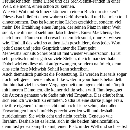
Freundschaften, echte Liebe und das Sich-Selbst-Finden in einer
Welt, die meint, einen schon zu kennen.
Wie viel Wut und Schmerz können in einem Buch nur stecken?
Dieses Buch liefert einen wahren Gefühlscocktail und hat mich total
eingenommen. Das ist keine reine Liebesgeschichte, sondern viel
mehr. Die Erzählung eines Jungen, der seinen Platz in einer Welt
sucht, die ihn nicht sieht und falsch deutet. Eines Mädchens, das
nach ihren Träumen und erwachsenem Ich sucht, ohne zu wissen
wie. Und all das wird so authentisch geschildert, dass jedes Wort,
jede Szene und jedes Gespräch unter die Haut geht.
Mehwishs Sohails Schreibstil ist mal wieder wunderschön. Er ist
sehr poetisch und es gab so viele Stellen, die ich markiert habe.
Dabei wirken diese nicht aufgezwungen, sondern natürlich, denn
eins steht fest: Mehwish Sohail kann schreiben.
Auch thematisch punktet die Fortsetzung. Es werden hier teils sogar
noch heftigere Themen als in Like water in your hands behandelt.
Ibrahim hat viel in seiner Vergangenheit durchgemacht und kämpft
mit inneren Dämonen, die keiner richtig sehen will. Ihm begegnet
die Autorin genauso wie Sadia mit viel Empathie. Das erlaubt ihm,
sich endlich wirklich zu entfalten. Sadia ist eine starke junge Frau,
die ihre eigenen Träume sucht und nach Liebe sehnt, aber allen
Erwartungen ihres Umfelds gerecht werden will und deshalb
zurücknimmt. Sie wirkt echt und nicht perfekt. Genauso wie
Ibrahim. Deshalb ist es leicht, sich in die beiden hineinzufühlen,
denn fast jede:r kämpft damit, einen Platz in der Welt und sich selbst