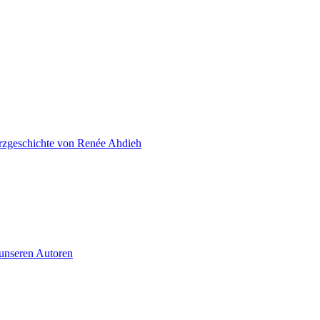
zgeschichte von Renée Ahdieh
 unseren Autoren