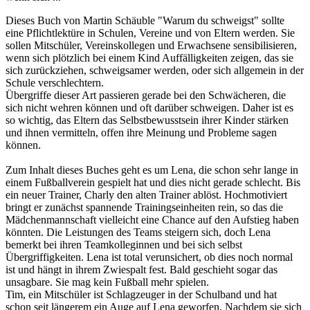
Dieses Buch von Martin Schäuble "Warum du schweigst" sollte
eine Pflichtlektüre in Schulen, Vereine und von Eltern werden. Sie
sollen Mitschüler, Vereinskollegen und Erwachsene sensibilisieren,
wenn sich plötzlich bei einem Kind Auffälligkeiten zeigen, das sie
sich zurückziehen, schweigsamer werden, oder sich allgemein in der
Schule verschlechtern.
Übergriffe dieser Art passieren gerade bei den Schwächeren, die
sich nicht wehren können und oft darüber schweigen. Daher ist es
so wichtig, das Eltern das Selbstbewusstsein ihrer Kinder stärken
und ihnen vermitteln, offen ihre Meinung und Probleme sagen
können.
Zum Inhalt dieses Buches geht es um Lena, die schon sehr lange in
einem Fußballverein gespielt hat und dies nicht gerade schlecht. Bis
ein neuer Trainer, Charly den alten Trainer ablöst. Hochmotiviert
bringt er zunächst spannende Trainingseinheiten rein, so das die
Mädchenmannschaft vielleicht eine Chance auf den Aufstieg haben
könnten. Die Leistungen des Teams steigern sich, doch Lena
bemerkt bei ihren Teamkolleginnen und bei sich selbst
Übergriffigkeiten. Lena ist total verunsichert, ob dies noch normal
ist und hängt in ihrem Zwiespalt fest. Bald geschieht sogar das
unsagbare. Sie mag kein Fußball mehr spielen.
Tim, ein Mitschüler ist Schlagzeuger in der Schulband und hat
schon seit längerem ein Auge auf Lena geworfen. Nachdem sie sich